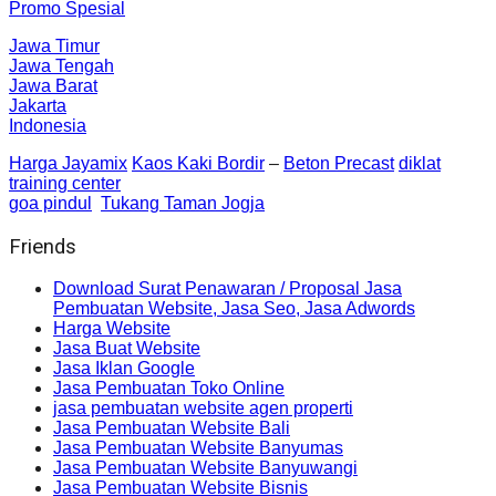
Promo Spesial
Jawa Timur
Jawa Tengah
Jawa Barat
Jakarta
Indonesia
Harga Jayamix
Kaos Kaki Bordir
–
Beton Precast
diklat
training center
goa pindul
Tukang Taman Jogja
Friends
Download Surat Penawaran / Proposal Jasa
Pembuatan Website, Jasa Seo, Jasa Adwords
Harga Website
Jasa Buat Website
Jasa Iklan Google
Jasa Pembuatan Toko Online
jasa pembuatan website agen properti
Jasa Pembuatan Website Bali
Jasa Pembuatan Website Banyumas
Jasa Pembuatan Website Banyuwangi
Jasa Pembuatan Website Bisnis