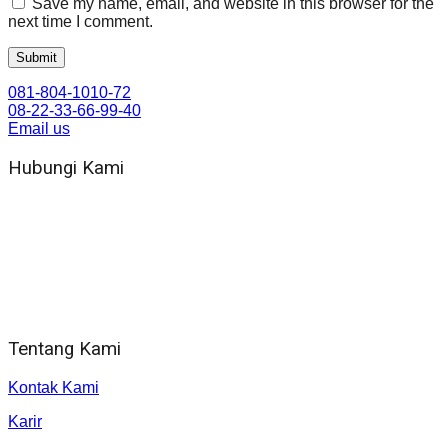
Save my name, email, and website in this browser for the
next time I comment.
081-804-1010-72
08-22-33-66-99-40
Email us
Hubungi Kami
WA 081 804 1010 72 (24 Jam)
Jam Kerja Kantor : 08.00–17.00 WIB
Alamat kantor
Jl. Gorongan 6 199B Condong Catur Kec. Depok, Kabupaten
Sleman, Daerah Istimewa Yogyakarta 55281
Tentang Kami
Kontak Kami
Karir