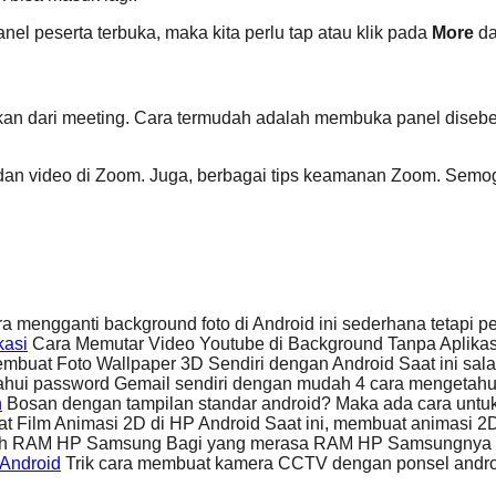
nel peserta terbuka, maka kita perlu tap atau klik pada
More
d
kan dari meeting. Cara termudah adalah membuka panel disebe
 dan video di Zoom. Juga, berbagai tips keamanan Zoom. Semog
ra mengganti background foto di Android ini sederhana tetapi pe
kasi
Cara Memutar Video Youtube di Background Tanpa Aplikasi
buat Foto Wallpaper 3D Sendiri dengan Android Saat ini sala
ui password Gemail sendiri dengan mudah 4 cara mengetahui
n
Bosan dengan tampilan standar android? Maka ada cara untuk
 Film Animasi 2D di HP Android Saat ini, membuat animasi 
 RAM HP Samsung Bagi yang merasa RAM HP Samsungnya s
Android
Trik cara membuat kamera CCTV dengan ponsel andro