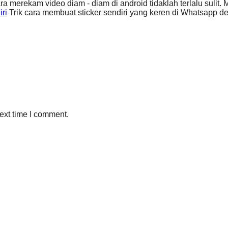
ara merekam video diam - diam di android tidaklah terlalu suli
ri
Trik cara membuat sticker sendiri yang keren di Whatsapp d
ext time I comment.