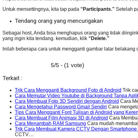
Untuk mensettingnya, kita tap pada
“Participants.”
Setelah pa
Tendang orang yang mencurigakan
Sebagai host, Anda bisa menghapus orang yang tidak diingin
yang ingin kita tendang. kemudian, klik
“Delete.”
Inilah beberapa cara untuk mengganti gambar latar belakang
5/5 - (1 vote)
Terkait :
Trik Cara Mengganti Background Foto di Android
Trik ca
Cara Memutar Video Youtube di Background Tanpa Apli
Cara Membuat Foto 3D Sendiri dengan Android
Cara Mem
Cara Mengetahui Password Gmail Sendiri
Cara mengetah
Tips Cara Mengganti Font Tulisan di Android yang Kere
Cara Membuat Film Animasi 3D di Android
Cara Membuat
Cara Menambah RAM Samsung
Cara mudah menambah
Trik Cara Membuat Kamera CCTV Dengan Smartphone 
CCTV…