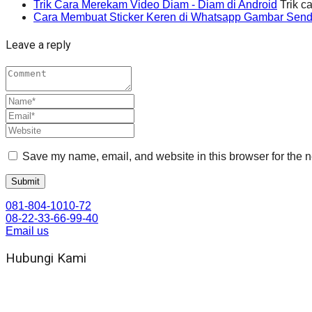
Trik Cara Merekam Video Diam - Diam di Android
Trik c
Cara Membuat Sticker Keren di Whatsapp Gambar Sendi
Leave a reply
Save my name, email, and website in this browser for the n
081-804-1010-72
08-22-33-66-99-40
Email us
Hubungi Kami
WA 081 804 1010 72 (24 Jam)
Jam Kerja Kantor : 08.00–17.00 WIB