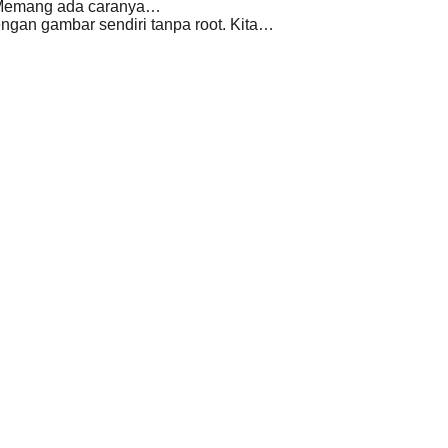
t. Memang ada caranya…
engan gambar sendiri tanpa root. Kita…