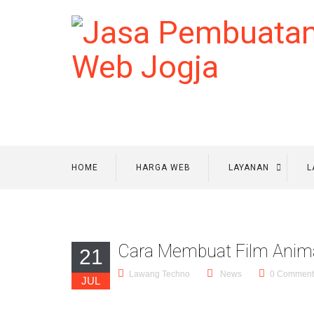
HOME
HARGA WEB
LAYANAN
L
Cara Membuat Film Anima
21
Lawang Techno
News
0 Comment
JUL