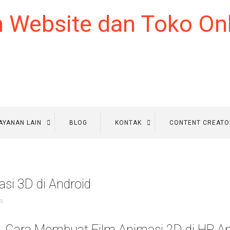
AYANAN LAIN
BLOG
KONTAK
CONTENT CREATO
si 3D di Android
s
Cara Membuat Film Animasi 2D di HP An