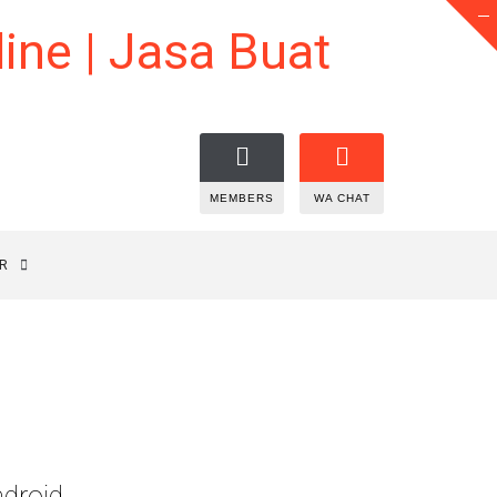
MEMBERS
WA CHAT
R
droid