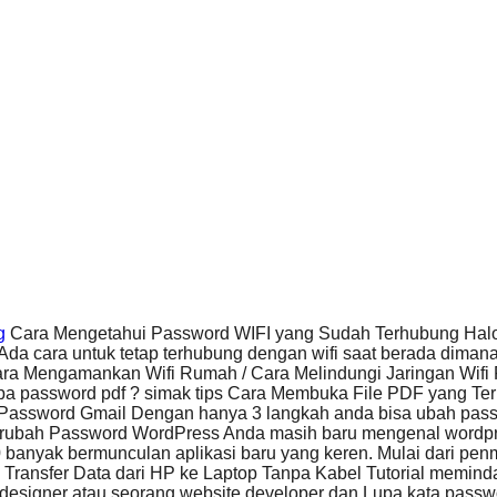
g
Cara Mengetahui Password WIFI yang Sudah Terhubung Halo 
Ada cara untuk tetap terhubung dengan wifi saat berada diman
ra Mengamankan Wifi Rumah / Cara Melindungi Jaringan Wifi 
a password pdf ? simak tips Cara Membuka File PDF yang T
 Password Gmail Dengan hanya 3 langkah anda bisa ubah pa
ubah Password WordPress Anda masih baru mengenal wordp
20 banyak bermunculan aplikasi baru yang keren. Mulai dari p
Transfer Data dari HP ke Laptop Tanpa Kabel Tutorial memin
esigner atau seorang website developer dan Lupa kata passw