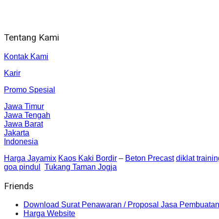
Alamat kantor
Jl. Gorongan 6 199B Condong Catur Kec. Depok, Kabupaten 
Tentang Kami
Kontak Kami
Karir
Promo Spesial
Jawa Timur
Jawa Tengah
Jawa Barat
Jakarta
Indonesia
Harga Jayamix
Kaos Kaki Bordir
–
Beton Precast
diklat traini
goa pindul
Tukang Taman Jogja
Friends
Download Surat Penawaran / Proposal Jasa Pembuatan
Harga Website