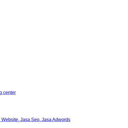
Sleman, Daerah Istimewa Yogyakarta 55281
ng center
 Website, Jasa Seo, Jasa Adwords