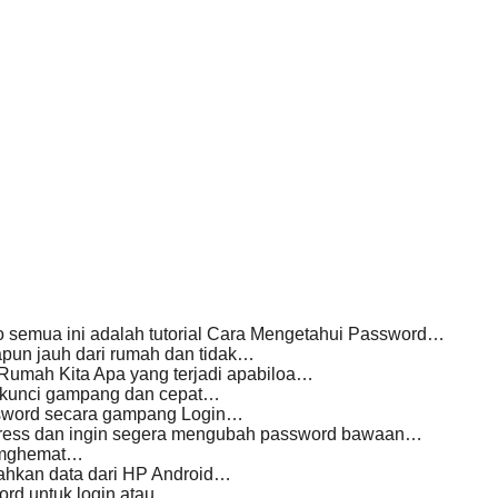
semua ini adalah tutorial Cara Mengetahui Password…
apun jauh dari rumah dan tidak…
Rumah Kita Apa yang terjadi apabiloa…
erkunci gampang dan cepat…
ssword secara gampang Login…
ress dan ingin segera mengubah password bawaan…
enmghemat…
dahkan data dari HP Android…
ord untuk login atau…