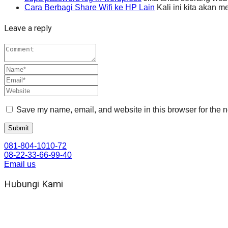
Cara Berbagi Share Wifi ke HP Lain
Kali ini kita akan 
Leave a reply
Save my name, email, and website in this browser for the n
081-804-1010-72
08-22-33-66-99-40
Email us
Hubungi Kami
WA 081 804 1010 72 (24 Jam)
Jam Kerja Kantor : 08.00–17.00 WIB