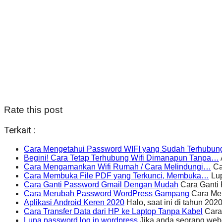
Rate this post
Terkait :
Cara Mengetahui Password WIFI yang Sudah Terhubun
Begini! Cara Tetap Terhubung Wifi Dimanapun Tanpa…
Cara Mengamankan Wifi Rumah / Cara Melindungi…
Ca
Cara Membuka File PDF yang Terkunci, Membuka…
Lup
Cara Ganti Password Gmail Dengan Mudah
Cara Ganti
Cara Merubah Password WordPress Gampang
Cara Mer
Aplikasi Android Keren 2020
Halo, saat ini di tahun 20
Cara Transfer Data dari HP ke Laptop Tanpa Kabel
Cara 
Lupa password log in wordpress
Jika anda seorang webd