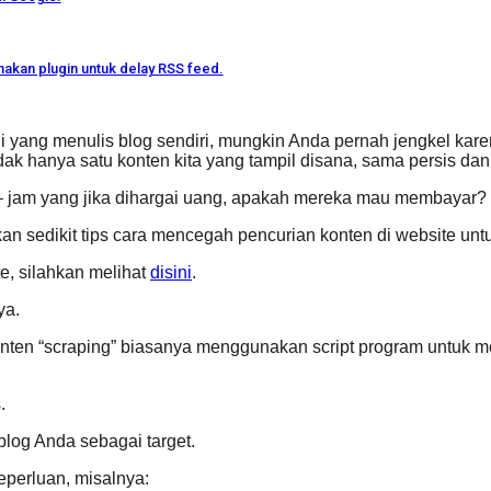
akan plugin untuk delay RSS feed.
ang menulis blog sendiri, mungkin Anda pernah jengkel karena 
ak hanya satu konten kita yang tampil disana, sama persis dan t
m – jam yang jika dihargai uang, apakah mereka mau membayar?
n sedikit tips cara mencegah pencurian konten di website unt
e, silahkan melihat
disini
.
ya.
onten “scraping” biasanya menggunakan script program untuk m
.
blog Anda sebagai target.
perluan, misalnya: