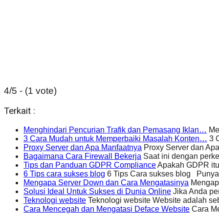
4/5 - (1 vote)
Terkait :
Menghindari Pencurian Trafik dan Pemasang Iklan…
Men
3 Cara Mudah untuk Memperbaiki Masalah Konten…
3 C
Proxy Server dan Apa Manfaatnya
Proxy Server dan Apa
Bagaimana Cara Firewall Bekerja
Saat ini dengan perke
Tips dan Panduan GDPR Compliance
Apakah GDPR itu?
6 Tips cara sukses blog
6 Tips Cara sukses blog Punya 
Mengapa Server Down dan Cara Mengatasinya
Mengapa 
Solusi Ideal Untuk Sukses di Dunia Online
Jika Anda pe
Teknologi website
Teknologi website Website adalah seb
Cara Mencegah dan Mengatasi Deface Website
Cara Me