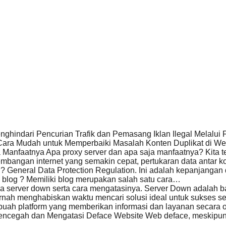
ghindari Pencurian Trafik dan Pemasang Iklan Ilegal Melal
ara Mudah untuk Memperbaiki Masalah Konten Duplikat di We
 Manfaatnya Apa proxy server dan apa saja manfaatnya? Kita
mbangan internet yang semakin cepat, pertukaran data antar 
 General Data Protection Regulation. Ini adalah kepanjangan
blog ? Memiliki blog merupakan salah satu cara…
server down serta cara mengatasinya. Server Down adalah ba
rnah menghabiskan waktu mencari solusi ideal untuk sukses 
uah platform yang memberikan informasi dan layanan secara on
ncegah dan Mengatasi Deface Website Web deface, meskipun 