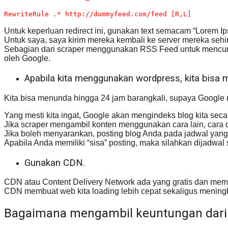
RewriteRule .* http:
//dummyfeed.com/feed [R,L]
Untuk keperluan redirect ini, gunakan text semacam “Lorem 
Untuk saya, saya kirim mereka kembali ke server mereka sehi
Sebagian dari scraper menggunakan RSS Feed untuk mencuri 
oleh Google.
Apabila kita menggunakan wordpress, kita bisa 
Kita bisa menunda hingga 24 jam barangkali, supaya Google m
Yang mesti kita ingat, Google akan mengindeks blog kita secara 
Jika scraper mengambil konten menggunakan cara lain, cara di
Jika boleh menyarankan, posting blog Anda pada jadwal yang 
Apabila Anda memiliki “sisa” posting, maka silahkan dijadwa
Gunakan CDN.
CDN atau Content Delivery Network ada yang gratis dan memb
CDN membuat web kita loading lebih cepat sekaligus menin
Bagaimana mengambil keuntungan dari 