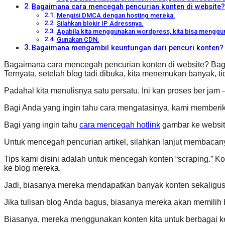
Bagaimana cara mencegah pencurian konten di website?
Mengisi DMCA dengan hosting mereka.
Silahkan blokir IP Adressnya.
Apabila kita menggunakan wordpress, kita bisa menggun
Gunakan CDN.
Bagaimana mengambil keuntungan dari pencuri konten?
Bagaimana cara mencegah pencurian konten di website? Bagi y
Ternyata, setelah blog tadi dibuka, kita menemukan banyak, tid
Padahal kita menulisnya satu persatu. Ini kan proses ber ja
Bagi Anda yang ingin tahu cara mengatasinya, kami memberika
Bagi yang ingin tahu
cara mencegah hotlink
gambar ke websit
Untuk mencegah pencurian artikel, silahkan lanjut membacan
Tips kami disini adalah untuk mencegah konten “scraping.” K
ke blog mereka.
Jadi, biasanya mereka mendapatkan banyak konten sekaligus
Jika tulisan blog Anda bagus, biasanya mereka akan memilih 
Biasanya, mereka menggunakan konten kita untuk berbagai ke