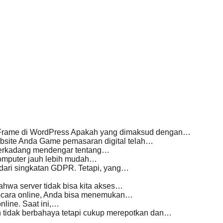
ui Frame di WordPress Apakah yang dimaksud dengan…
bsite Anda Game pemasaran digital telah…
 terkadang mendengar tentang…
komputer jauh lebih mudah…
 dari singkatan GDPR. Tetapi, yang…
hwa server tidak bisa kita akses…
secara online, Anda bisa menemukan…
line. Saat ini,…
tidak berbahaya tetapi cukup merepotkan dan…