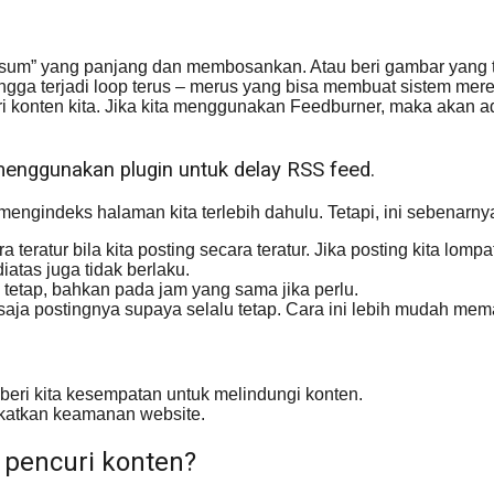
Ipsum” yang panjang dan membosankan. Atau beri gambar yang 
ngga terjadi loop terus – merus yang bisa membuat sistem mere
konten kita. Jika kita menggunakan Feedburner, maka akan a
menggunakan plugin untuk delay RSS feed.
engindeks halaman kita terlebih dahulu. Tetapi, ini sebenarny
teratur bila kita posting secara teratur. Jika posting kita lompa
atas juga tidak berlaku.
tetap, bahkan pada jam yang sama jika perlu.
l saja postingnya supaya selalu tetap. Cara ini lebih mudah m
eri kita kesempatan untuk melindungi konten.
gkatkan keamanan website.
pencuri konten?