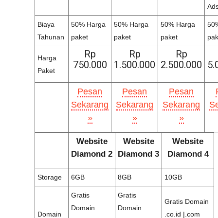
Ad
Biaya
50% Harga
50% Harga
50% Harga
50
Tahunan
paket
paket
paket
pak
Rp
Rp
Rp
Harga
750.000
1.500.000
2.500.000
5.
Paket
Pesan
Pesan
Pesan
Sekarang
Sekarang
Sekarang
S
»
»
»
Website
Website
Website
Diamond 2
Diamond 3
Diamond 4
Storage
6GB
8GB
10GB
Gratis
Gratis
Gratis Domain
Domain
Domain
Domain
.co.id |.com