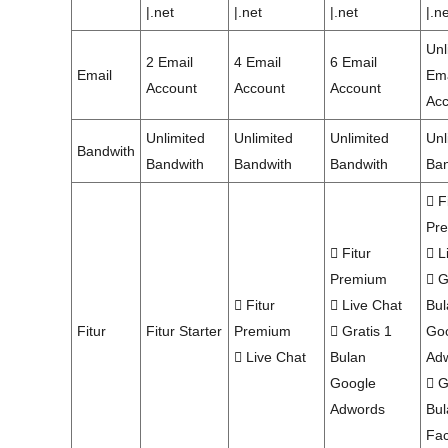
|.net
|.net
|.net
|.n
Unl
2 Email
4 Email
6 Email
Email
Ema
Account
Account
Account
Acc
Unlimited
Unlimited
Unlimited
Unl
Bandwith
Bandwith
Bandwith
Bandwith
Ban
Fi
Pr
Fitur
L
Premium
Gr
Fitur
Live Chat
Bul
Fitur
Fitur Starter
Premium
Gratis 1
Go
Live Chat
Bulan
Ad
Google
Gr
Adwords
Bul
Fa