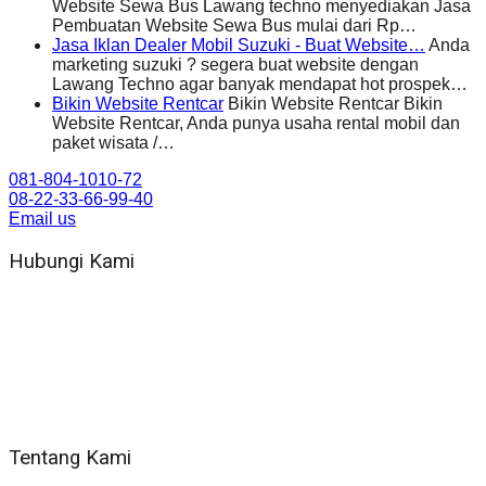
Website Sewa Bus Lawang techno menyediakan Jasa
Pembuatan Website Sewa Bus mulai dari Rp…
Jasa Iklan Dealer Mobil Suzuki - Buat Website…
Anda
marketing suzuki ? segera buat website dengan
Lawang Techno agar banyak mendapat hot prospek…
Bikin Website Rentcar
Bikin Website Rentcar Bikin
Website Rentcar, Anda punya usaha rental mobil dan
paket wisata /…
081-804-1010-72
08-22-33-66-99-40
Email us
Hubungi Kami
WA 081 804 1010 72 (24 Jam)
Jam Kerja Kantor : 08.00–17.00 WIB
Alamat kantor
Jl. Gorongan 6 199B Condong Catur Kec. Depok, Kabupaten
Sleman, Daerah Istimewa Yogyakarta 55281
Tentang Kami