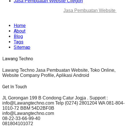
Jasa Pembuatan Website Cilegon
© 2025-2045 Lawang Techno
Jasa Pembuatan Website
. All
rights reserved.
Home
About
Blog
Tags
Sitemap
Lawang Techno
Lawang Techno Jasa Pembuatan Website, Toko Online,
Website Company Profile, Aplikasi Android
Get In Touch
JL Gorongan 199 B Condong Catur Jogja . Support :
info@Lawangtechno.com Telp (0274) 2801204 WA 081-804-
1010-72 BBM 54D2BF0B
info@Lawangtechno.com
08-22-33-66-99-40
081804101072