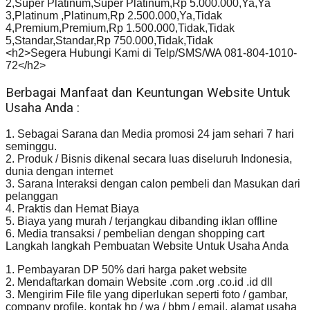
2,Super Platinum,Super Platinum,Rp 5.000.000,Ya,Ya
3,Platinum ,Platinum,Rp 2.500.000,Ya,Tidak
4,Premium,Premium,Rp 1.500.000,Tidak,Tidak
5,Standar,Standar,Rp 750.000,Tidak,Tidak
<h2>Segera Hubungi Kami di Telp/SMS/WA 081-804-1010-
72</h2>
Berbagai Manfaat dan Keuntungan Website Untuk
Usaha Anda :
1. Sebagai Sarana dan Media promosi 24 jam sehari 7 hari
seminggu.
2. Produk / Bisnis dikenal secara luas diseluruh Indonesia,
dunia dengan internet
3. Sarana Interaksi dengan calon pembeli dan Masukan dari
pelanggan
4. Praktis dan Hemat Biaya
5. Biaya yang murah / terjangkau dibanding iklan offline
6. Media transaksi / pembelian dengan shopping cart
Langkah langkah Pembuatan Website Untuk Usaha Anda
1. Pembayaran DP 50% dari harga paket website
2. Mendaftarkan domain Website .com .org .co.id .id dll
3. Mengirim File file yang diperlukan seperti foto / gambar,
company profile, kontak hp / wa / bbm / email, alamat usaha