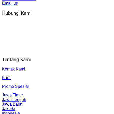
Email us
Hubungi Kami
WA 081 804 1010 72 (24 Jam)
Jam Kerja Kantor : 08.00–17.00 WIB
Alamat kantor
Jl. Gorongan 6 199B Condong Catur Kec. Depok, Kabupaten
Sleman, Daerah Istimewa Yogyakarta 55281
Tentang Kami
Kontak Kami
Karir
Promo Spesial
Jawa Timur
Jawa Tengah
Jawa Barat
Jakarta
Indonesia