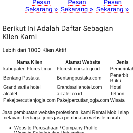
Pesan
Pesan
Pesan
Sekarang »
Sekarang »
Sekarang »
Berikut Ini Adalah Daftar Sebagian
Klien Kami
Lebih dari 1000 Klien Aktif
Nama Klien
Alamat Website
Jenis
kabupaten Flores timur
Florestimurkab.go.id
Pemerinta
Penerbit
Bentang Pustaka
Bentangpustaka.com
Buku
Grand sarila hotel
Grandsarilahotel.com
Hotel
alcatel
alcatel.co.id
Telpon
Pakejpercutianjogja.com
Pakejpercutianjogja.com
Wisata
Jasa pembuatan website profesional kami Rental Mobil siap
melayani berbagai jenis jasa pembuatan website murah:
Website Perusahaan / Company Profile