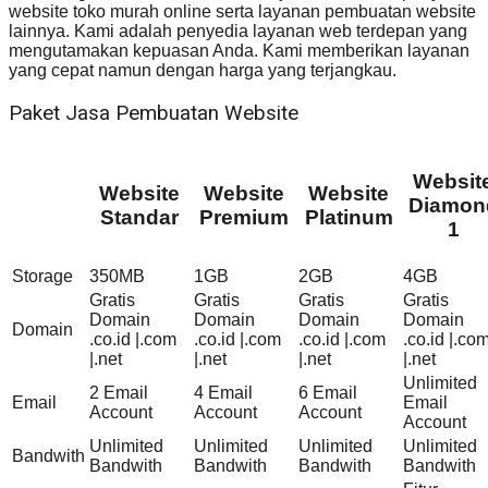
website toko murah online serta layanan pembuatan website
lainnya. Kami adalah penyedia layanan web terdepan yang
mengutamakan kepuasan Anda. Kami memberikan layanan
yang cepat namun dengan harga yang terjangkau.
Paket Jasa Pembuatan Website
Websit
Website
Website
Website
Diamon
Standar
Premium
Platinum
1
Storage
350MB
1GB
2GB
4GB
Gratis
Gratis
Gratis
Gratis
Domain
Domain
Domain
Domain
Domain
.co.id |.com
.co.id |.com
.co.id |.com
.co.id |.co
|.net
|.net
|.net
|.net
Unlimited
2 Email
4 Email
6 Email
Email
Email
Account
Account
Account
Account
Unlimited
Unlimited
Unlimited
Unlimited
Bandwith
Bandwith
Bandwith
Bandwith
Bandwith