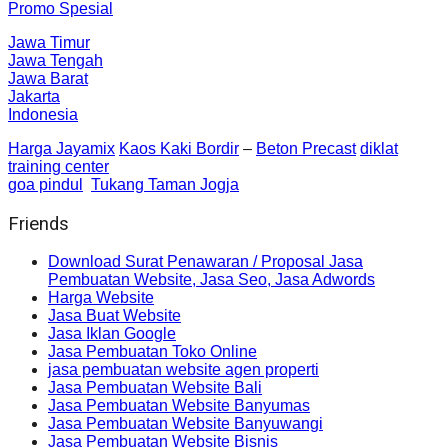
Promo Spesial
Jawa Timur
Jawa Tengah
Jawa Barat
Jakarta
Indonesia
Harga Jayamix
Kaos Kaki Bordir
–
Beton Precast
diklat
training center
goa pindul
Tukang Taman Jogja
Friends
Download Surat Penawaran / Proposal Jasa
Pembuatan Website, Jasa Seo, Jasa Adwords
Harga Website
Jasa Buat Website
Jasa Iklan Google
Jasa Pembuatan Toko Online
jasa pembuatan website agen properti
Jasa Pembuatan Website Bali
Jasa Pembuatan Website Banyumas
Jasa Pembuatan Website Banyuwangi
Jasa Pembuatan Website Bisnis