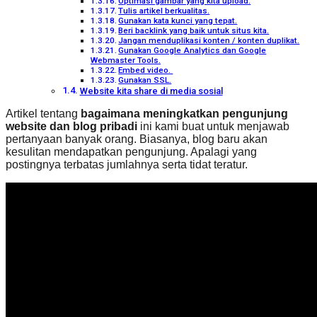
Optimasi gambar yang kita upload.
Tulis artikel berkualitas.
Gunakan kata kunci yang tepat.
Beri backlink yang baik untuk situs kita.
Jangan menduplikasi konten / konten duplikat.
Gunakan Google Analytics dan Google
Webmaster Tools.
Embed video.
Gunakan SSL.
Website kita share di media sosial
Artikel tentang
bagaimana meningkatkan pengunjung
website dan blog pribadi
ini kami buat untuk menjawab
pertanyaan banyak orang. Biasanya, blog baru akan
kesulitan mendapatkan pengunjung. Apalagi yang
postingnya terbatas jumlahnya serta tidat teratur.