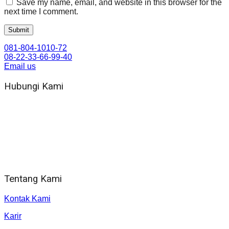
Save my name, email, and website in this browser for the
next time I comment.
081-804-1010-72
08-22-33-66-99-40
Email us
Hubungi Kami
WA 081 804 1010 72 (24 Jam)
Jam Kerja Kantor : 08.00–17.00 WIB
Alamat kantor
Jl. Gorongan 6 199B Condong Catur Kec. Depok, Kabupaten
Sleman, Daerah Istimewa Yogyakarta 55281
Tentang Kami
Kontak Kami
Karir