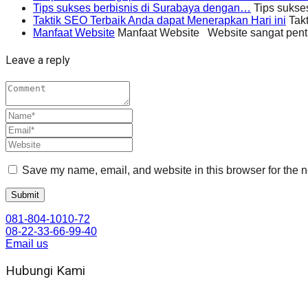
Tips sukses berbisnis di Surabaya dengan…
Tips sukse
Taktik SEO Terbaik Anda dapat Menerapkan Hari ini
Takt
Manfaat Website
Manfaat Website Website sangat penti
Leave a reply
Save my name, email, and website in this browser for the n
081-804-1010-72
08-22-33-66-99-40
Email us
Hubungi Kami
WA 081 804 1010 72 (24 Jam)