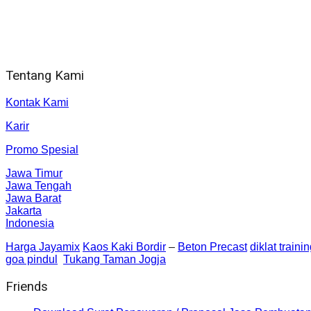
Jam Kerja Kantor : 08.00–17.00 WIB
Alamat kantor
Jl. Gorongan 6 199B Condong Catur Kec. Depok, Kabupaten 
Tentang Kami
Kontak Kami
Karir
Promo Spesial
Jawa Timur
Jawa Tengah
Jawa Barat
Jakarta
Indonesia
Harga Jayamix
Kaos Kaki Bordir
–
Beton Precast
diklat traini
goa pindul
Tukang Taman Jogja
Friends