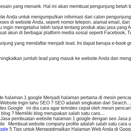
sain yang menarik. Hal ini akan membuat pengunjung betah ber
bsite Anda untuk mengumpulkan informasi dari calon pengunjung
ses di website Anda, seperti nomor telepon, alamat email, da
ingin mengetahui lebih lanjut tentang produk atau jasa yang 
t akun di berbagai platform media sosial seperti Facebook, Twi
ung yang mendaftar menjadi lead. Ini dapat berupa e-book grati
ingkatkan jumlah lead yang masuk ke website Anda dan menge
ite halaman 1 google Menjadi halaman pertama di mesin penc
Website Ingin tahu SEO ? SEO adalah singkatan dari Search
dex Google ini dia cara agar terindex cepat oleh mesin penca
blog ? Memiliki blog merupakan salah satu cara…
Jasa pembuatan website halaman 1 google dengan seo Jasa 
ile Membuat website company profile adalah salah satu cara
ogle
5 Tips untuk Mengoptimalkan Halaman Web Anda di Googl