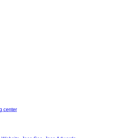
Sleman, Daerah Istimewa Yogyakarta 55281
ng center