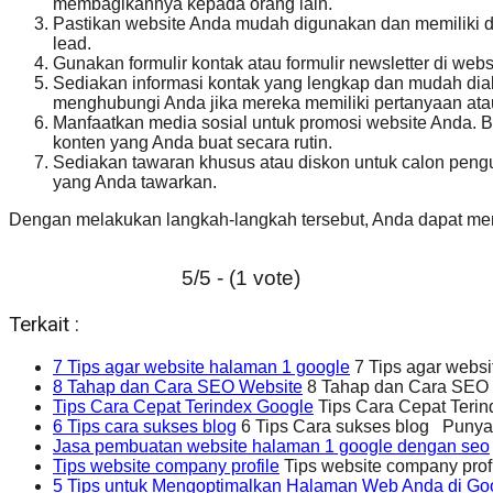
membagikannya kepada orang lain.
Pastikan website Anda mudah digunakan dan memiliki de
lead.
Gunakan formulir kontak atau formulir newsletter di we
Sediakan informasi kontak yang lengkap dan mudah diak
menghubungi Anda jika mereka memiliki pertanyaan atau 
Manfaatkan media sosial untuk promosi website Anda. Bua
konten yang Anda buat secara rutin.
Sediakan tawaran khusus atau diskon untuk calon pengunj
yang Anda tawarkan.
Dengan melakukan langkah-langkah tersebut, Anda dapat men
5/5 - (1 vote)
Terkait :
7 Tips agar website halaman 1 google
7 Tips agar webs
8 Tahap dan Cara SEO Website
8 Tahap dan Cara SEO 
Tips Cara Cepat Terindex Google
Tips Cara Cepat Terin
6 Tips cara sukses blog
6 Tips Cara sukses blog Punya 
Jasa pembuatan website halaman 1 google dengan seo
Tips website company profile
Tips website company prof
5 Tips untuk Mengoptimalkan Halaman Web Anda di Go