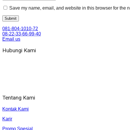
Save my name, email, and website in this browser for the n
081-804-1010-72
08-22-33-66-99-40
Email us
Hubungi Kami
WA 081 804 1010 72 (24 Jam)
Jam Kerja Kantor : 08.00–17.00 WIB
Alamat kantor
Jl. Gorongan 6 199B Condong Catur Kec. Depok, Kabupaten 
Tentang Kami
Kontak Kami
Karir
Promo Spesial