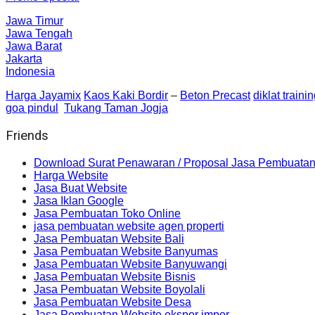
Jawa Timur
Jawa Tengah
Jawa Barat
Jakarta
Indonesia
Harga Jayamix
Kaos Kaki Bordir
–
Beton Precast
diklat traini
goa pindul
Tukang Taman Jogja
Friends
Download Surat Penawaran / Proposal Jasa Pembuatan
Harga Website
Jasa Buat Website
Jasa Iklan Google
Jasa Pembuatan Toko Online
jasa pembuatan website agen properti
Jasa Pembuatan Website Bali
Jasa Pembuatan Website Banyumas
Jasa Pembuatan Website Banyuwangi
Jasa Pembuatan Website Bisnis
Jasa Pembuatan Website Boyolali
Jasa Pembuatan Website Desa
Jasa Pembuatan Website ekspor impor