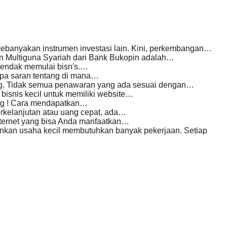
kebanyakan instrumen investasi lain. Kini, perkembangan…
Multiguna Syariah dari Bank Bukopin adalah…
 hendak memulai bisn's.…
apa saran tentang di mana…
ing. Tidak semua penawaran yang ada sesuai dengan…
isnis kecil untuk memiliki website…
ang ! Cara mendapatkan…
kelanjutan atau uang cepat, ada…
ternet yang bisa Anda manfaatkan…
nkan usaha kecil membutuhkan banyak pekerjaan. Setiap