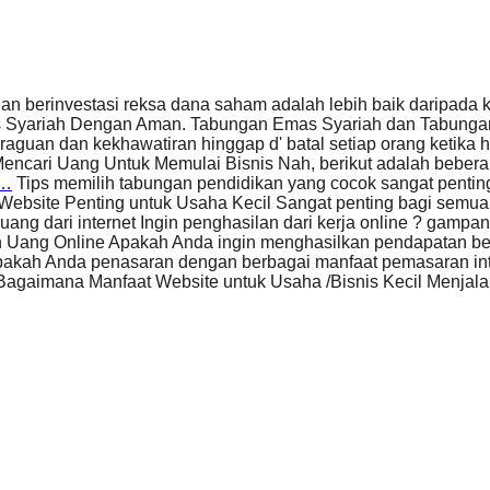
n berinvestasi reksa dana saham adalah lebih baik daripada 
Syariah Dengan Aman. Tabungan Emas Syariah dan Tabungan 
raguan dan kekhawatiran hinggap d' batal setiap orang ketika
encari Uang Untuk Memulai Bisnis Nah, berikut adalah beber
i…
Tips memilih tabungan pendidikan yang cocok sangat pent
bsite Penting untuk Usaha Kecil Sangat penting bagi semua b
ang dari internet Ingin penghasilan dari kerja online ? gamp
 Uang Online Apakah Anda ingin menghasilkan pendapatan ber
Apakah Anda penasaran dengan berbagai manfaat pemasaran in
agaimana Manfaat Website untuk Usaha /Bisnis Kecil Menjala