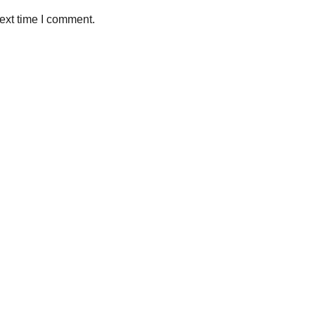
ext time I comment.
Sleman, Daerah Istimewa Yogyakarta 55281