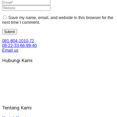
Save my name, email, and website in this browser for the
next time I comment.
081-804-1010-72
08-22-33-66-99-40
Email us
Hubungi Kami
WA 081 804 1010 72 (24 Jam)
Jam Kerja Kantor : 08.00–17.00 WIB
Alamat kantor
Jl. Gorongan 6 199B Condong Catur Kec. Depok, Kabupaten
Sleman, Daerah Istimewa Yogyakarta 55281
Tentang Kami