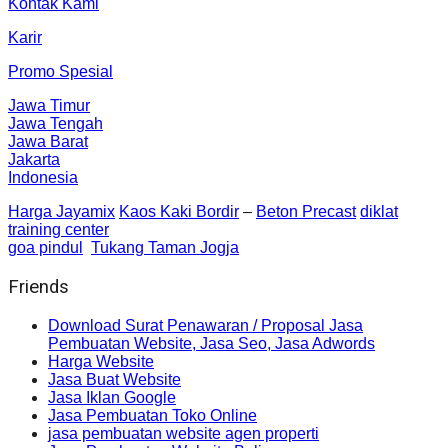
Kontak Kami
Karir
Promo Spesial
Jawa Timur
Jawa Tengah
Jawa Barat
Jakarta
Indonesia
Harga Jayamix
Kaos Kaki Bordir
–
Beton Precast
diklat
training center
goa pindul
Tukang Taman Jogja
Friends
Download Surat Penawaran / Proposal Jasa
Pembuatan Website, Jasa Seo, Jasa Adwords
Harga Website
Jasa Buat Website
Jasa Iklan Google
Jasa Pembuatan Toko Online
jasa pembuatan website agen properti