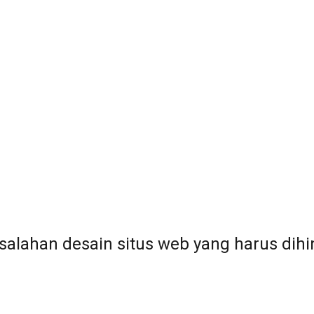
salahan desain situs web yang harus dihi