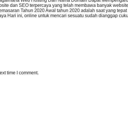
gaimana Web Hosting Dan Nama Domain Dapat Mempengaruh
site dan SEO terpercaya yang telah membawa banyak websit
Pemasaran Tahun 2020 Awal tahun 2020 adalah saat yang tepat
a Hari ini, online untuk mencari sesuatu sudah dianggap cuk
ext time I comment.