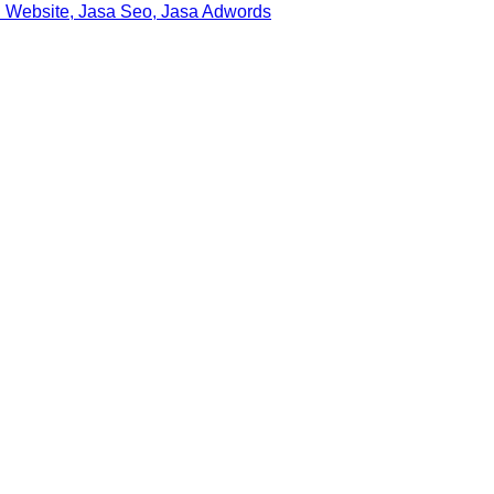
 Website, Jasa Seo, Jasa Adwords