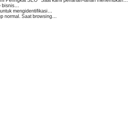
i Peringkat SEO Saat kami perlahan-lahan menemukan…
e bisnis…
 untuk mengidentifikasi…
up normal. Saat browsing…