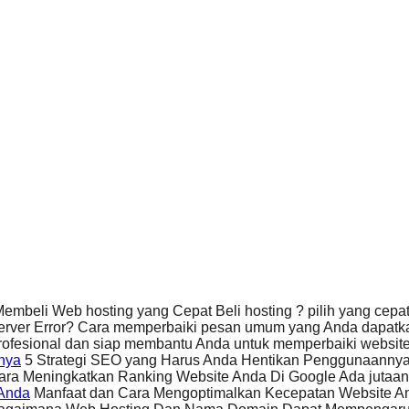
embeli Web hosting yang Cepat Beli hosting ? pilih yang cep
l Server Error? Cara memperbaiki pesan umum yang Anda dapat
rofesional dan siap membantu Anda untuk memperbaiki websit
nya
5 Strategi SEO yang Harus Anda Hentikan Penggunaanny
ra Meningkatkan Ranking Website Anda Di Google Ada jutaan
 Anda
Manfaat dan Cara Mengoptimalkan Kecepatan Website And