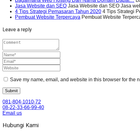
Bagaimana Web Hosting Dan Nama Domain Dapat…
Ba
Jasa Website dan SEO
Jasa Website dan SEO Jasa web
4 Tips Strategi Pemasaran Tahun 2020
4 Tips Strategi 
Pembuat Website Terpercaya
Pembuat Website Terpercay
Leave a reply
Save my name, email, and website in this browser for the n
081-804-1010-72
08-22-33-66-99-40
Email us
Hubungi Kami
WA 081 804 1010 72 (24 Jam)