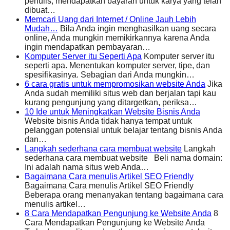
penulis, mendapatkan bayaran untuk karya yang telah
dibuat…
Memcari Uang dari Internet / Online Jauh Lebih
Mudah…
Bila Anda ingin menghasilkan uang secara
online, Anda mungkin memikirkannya karena Anda
ingin mendapatkan pembayaran…
Komputer Server itu Seperti Apa
Komputer server itu
seperti apa. Menentukan komputer server, tipe, dan
spesifikasinya. Sebagian dari Anda mungkin…
6 cara gratis untuk mempromosikan website Anda
Jika
Anda sudah memiliki situs web dan berjalan tapi kau
kurang pengunjung yang ditargetkan, periksa…
10 Ide untuk Meningkatkan Website Bisnis Anda
Website bisnis Anda tidak hanya tempat untuk
pelanggan potensial untuk belajar tentang bisnis Anda
dan…
Langkah sederhana cara membuat website
Langkah
sederhana cara membuat website Beli nama domain:
Ini adalah nama situs web Anda…
Bagaimana Cara menulis Artikel SEO Friendly
Bagaimana Cara menulis Artikel SEO Friendly
Beberapa orang menanyakan tentang bagaimana cara
menulis artikel…
8 Cara Mendapatkan Pengunjung ke Website Anda
8
Cara Mendapatkan Pengunjung ke Website Anda