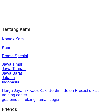
Alamat kantor
Jl. Gorongan 6 199B Condong Catur Kec. Depok, Kabupaten
Sleman, Daerah Istimewa Yogyakarta 55281
Tentang Kami
Kontak Kami
Karir
Promo Spesial
Jawa Timur
Jawa Tengah
Jawa Barat
Jakarta
Indonesia
Harga Jayamix
Kaos Kaki Bordir
–
Beton Precast
diklat
training center
goa pindul
Tukang Taman Jogja
Friends