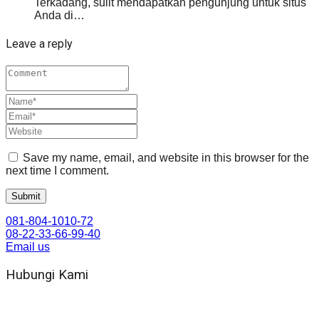
Terkadang, sulit mendapatkan pengunjung untuk situs
Anda di…
Leave a reply
Save my name, email, and website in this browser for the
next time I comment.
081-804-1010-72
08-22-33-66-99-40
Email us
Hubungi Kami
WA 081 804 1010 72 (24 Jam)
Jam Kerja Kantor : 08.00–17.00 WIB