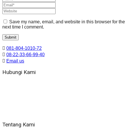
Save my name, email, and website in this browser for the
next time I comment.
081-804-1010-72
08-22-33-66-99-40
Email us
Hubungi Kami
WA 081 804 1010 72 (24 Jam)
Jam Kerja Kantor : 08.00–17.00 WIB
Alamat kantor
Jl. Gorongan 6 199B Condong Catur Kec. Depok, Kabupaten
Sleman, Daerah Istimewa Yogyakarta 55281
Tentang Kami