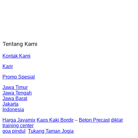
WA 081 804 1010 72 (24 Jam)
Jam Kerja Kantor : 08.00–17.00 WIB
Alamat kantor
Jl. Gorongan 6 199B Condong Catur Kec. Depok, Kabupaten
Sleman, Daerah Istimewa Yogyakarta 55281
Tentang Kami
Kontak Kami
Karir
Promo Spesial
Jawa Timur
Jawa Tengah
Jawa Barat
Jakarta
Indonesia
Harga Jayamix
Kaos Kaki Bordir
–
Beton Precast
diklat
training center
goa pindul
Tukang Taman Jogja