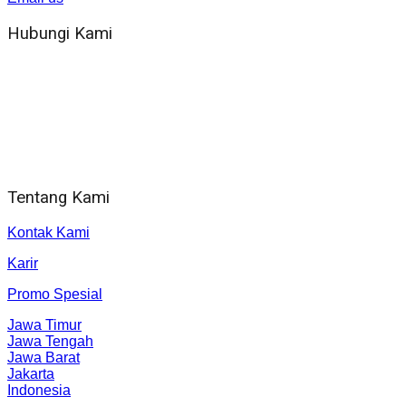
Hubungi Kami
WA 081 804 1010 72 (24 Jam)
Jam Kerja Kantor : 08.00–17.00 WIB
Alamat kantor
Jl. Gorongan 6 199B Condong Catur Kec. Depok, Kabupaten
Sleman, Daerah Istimewa Yogyakarta 55281
Tentang Kami
Kontak Kami
Karir
Promo Spesial
Jawa Timur
Jawa Tengah
Jawa Barat
Jakarta
Indonesia