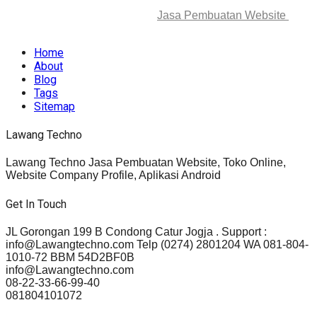
© 2025-2045 Lawang Techno
Jasa Pembuatan Website
. All
rights reserved.
Home
About
Blog
Tags
Sitemap
Lawang Techno
Lawang Techno Jasa Pembuatan Website, Toko Online,
Website Company Profile, Aplikasi Android
Get In Touch
JL Gorongan 199 B Condong Catur Jogja . Support :
info@Lawangtechno.com Telp (0274) 2801204 WA 081-804-
1010-72 BBM 54D2BF0B
info@Lawangtechno.com
08-22-33-66-99-40
081804101072