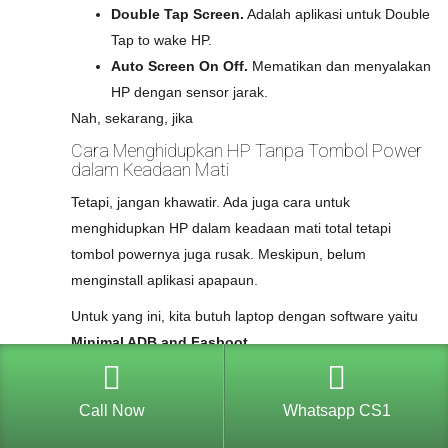
Double Tap Screen.
Adalah aplikasi untuk Double
Tap to wake HP.
Auto Screen On Off.
Mematikan dan menyalakan
HP dengan sensor jarak.
Nah, sekarang, jika
Cara Menghidupkan HP Tanpa Tombol Power
dalam Keadaan Mati
Tetapi, jangan khawatir. Ada juga cara untuk
menghidupkan HP dalam keadaan mati total tetapi
tombol powernya juga rusak. Meskipun, belum
menginstall aplikasi apapaun.
Untuk yang ini, kita butuh laptop dengan software yaitu
Minimal ADB and Fasboot.
Tetapi, sebelumnya, kita juga perlu mengaktifkan fitur
USB Debugging
pada
Developer Options
. Nah, jika
Call Now
Whatsapp CS1
belum diaktifkan tetapi HP sudah terlanjur mati, ya