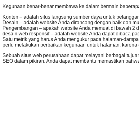
Kegunaan benar-benar membawa ke dalam bermain beberapa 
Konten – adalah situs langsung sumber daya untuk pelanggan
Desain – adalah website Anda dirancang dengan baik dan mu
Pengembangan – apakah website Anda memuat di bawah 2 det
desain web responsif – adalah website Anda dapat dibaca pa
Satu metrik yang harus Anda mengukur pada halaman-dampak 
perlu melakukan perbaikan kegunaan untuk halaman, karena
Sebuah situs web perusahaan dapat melayani berbagai tuju
SEO dalam pikiran, Anda dapat membantu memastikan bahwa s