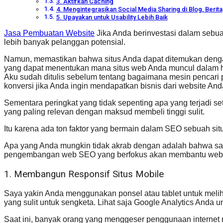
3. Aktifkan Caching
4. Mengintegrasikan Social Media Sharing di Blog, Beri
5. Upayakan untuk Usability Lebih Baik
Jasa Pembuatan Website
Jika Anda berinvestasi dalam sebu
lebih banyak pelanggan potensial.
Namun, memastikan bahwa situs Anda dapat ditemukan dengan 
yang dapat menentukan mana situs web Anda muncul dalam ha
Aku sudah ditulis sebelum tentang bagaimana mesin pencari 
konversi jika Anda ingin mendapatkan bisnis dari website And
Sementara peringkat yang tidak sepenting apa yang terjadi 
yang paling relevan dengan maksud membeli tinggi sulit.
Itu karena ada ton faktor yang bermain dalam SEO sebuah situ
Apa yang Anda mungkin tidak akrab dengan adalah bahwa sal
pengembangan web SEO yang berfokus akan membantu websi
1. Membangun Responsif Situs Mobile
Saya yakin Anda menggunakan ponsel atau tablet untuk meliha
yang sulit untuk sengketa. Lihat saja Google Analytics Anda u
Saat ini, banyak orang yang menggeser penggunaan internet m