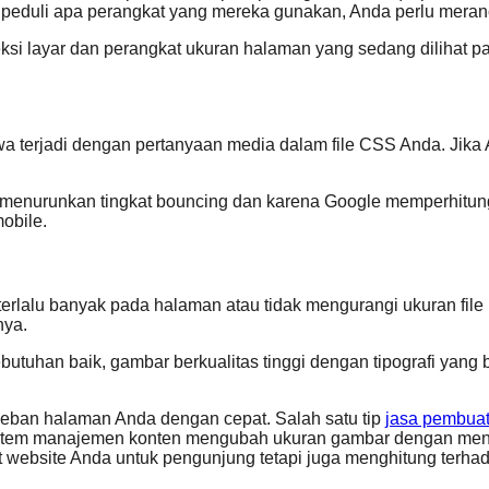
 peduli apa perangkat yang mereka gunakan, Anda perlu meranc
ksi layar dan perangkat ukuran halaman yang sedang dilihat 
.
rjadi dengan pertanyaan media dalam file CSS Anda. Jika Anda
menurunkan tingkat bouncing dan karena Google memperhitun
mobile.
 terlalu banyak pada halaman atau tidak mengurangi ukuran f
nya.
uhan baik, gambar berkualitas tinggi dengan tipografi yang b
beban halaman Anda dengan cepat. Salah satu tip
jasa pembuat
stem manajemen konten mengubah ukuran gambar dengan mengu
 website Anda untuk pengunjung tetapi juga menghitung terha