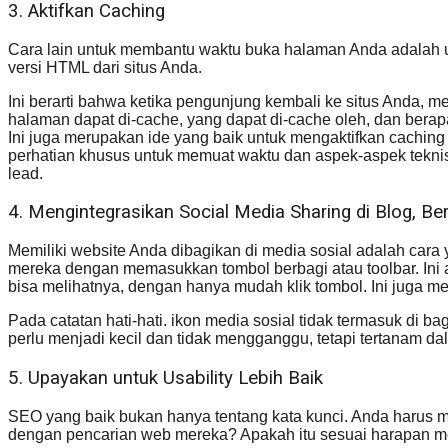
3. Aktifkan Caching
Cara lain untuk membantu waktu buka halaman Anda adalah u
versi HTML dari situs Anda.
Ini berarti bahwa ketika pengunjung kembali ke situs Anda,
halaman dapat di-cache, yang dapat di-cache oleh, dan berap
Ini juga merupakan ide yang baik untuk mengaktifkan cachi
perhatian khusus untuk memuat waktu dan aspek-aspek teknis 
lead.
4. Mengintegrasikan Social Media Sharing di Blog, B
Memiliki website Anda dibagikan di media sosial adalah car
mereka dengan memasukkan tombol berbagi atau toolbar. In
bisa melihatnya, dengan hanya mudah klik tombol. Ini juga 
Pada catatan hati-hati. ikon media sosial tidak termasuk di b
perlu menjadi kecil dan tidak mengganggu, tetapi tertanam d
5. Upayakan untuk Usability Lebih Baik
SEO yang baik bukan hanya tentang kata kunci. Anda harus
dengan pencarian web mereka? Apakah itu sesuai harapan 