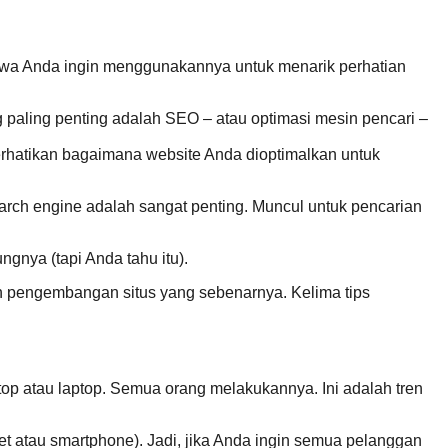
hwa Anda ingin menggunakannya untuk menarik perhatian
paling penting adalah SEO – atau optimasi mesin pencari –
erhatikan bagaimana website Anda dioptimalkan untuk
arch engine adalah sangat penting. Muncul untuk pencarian
gnya (tapi Anda tahu itu).
h pengembangan situs yang sebenarnya. Kelima tips
op atau laptop. Semua orang melakukannya. Ini adalah tren
et atau smartphone). Jadi, jika Anda ingin semua pelanggan