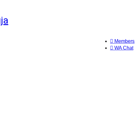
Members
WA Chat