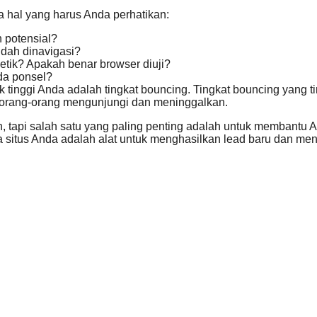
hal yang harus Anda perhatikan:
 potensial?
dah dinavigasi?
ik? Apakah benar browser diuji?
da ponsel?
tinggi Anda adalah tingkat bouncing. Tingkat bouncing yang 
 orang-orang mengunjungi dan meninggalkan.
an, tapi salah satu yang paling penting adalah untuk memba
itus Anda adalah alat untuk menghasilkan lead baru dan meng