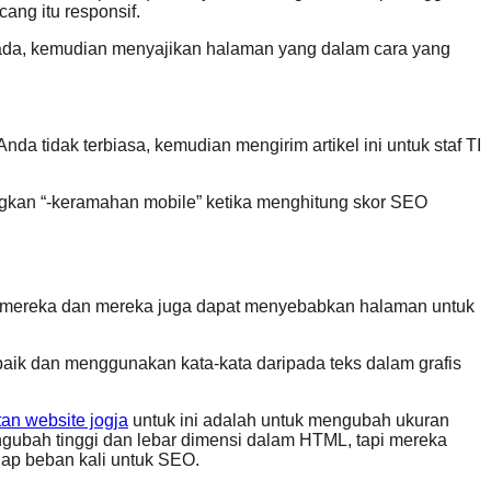
ang itu responsif.
pada, kemudian menyajikan halaman yang dalam cara yang
 tidak terbiasa, kemudian mengirim artikel ini untuk staf TI
gkan “-keramahan mobile” ketika menghitung skor SEO
ile mereka dan mereka juga dapat menyebabkan halaman untuk
aik dan menggunakan kata-kata daripada teks dalam grafis
an website jogja
untuk ini adalah untuk mengubah ukuran
bah tinggi dan lebar dimensi dalam HTML, tapi mereka
dap beban kali untuk SEO.