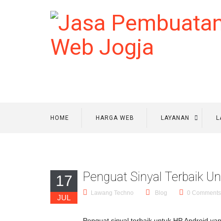
HOME
HARGA WEB
LAYANAN
L
Penguat Sinyal Terbaik Un
17
Lawang Techno
Blog
0 Comments
JUL
Penguat sinyal terbaik untuk HP Android ya