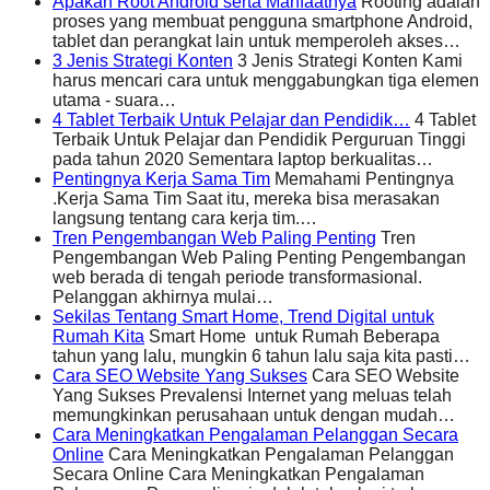
Apakah Root Android serta Manfaatnya
Rooting adalah
proses yang membuat pengguna smartphone Android,
tablet dan perangkat lain untuk memperoleh akses…
3 Jenis Strategi Konten
3 Jenis Strategi Konten Kami
harus mencari cara untuk menggabungkan tiga elemen
utama - suara…
4 Tablet Terbaik Untuk Pelajar dan Pendidik…
4 Tablet
Terbaik Untuk Pelajar dan Pendidik Perguruan Tinggi
pada tahun 2020 Sementara laptop berkualitas…
Pentingnya Kerja Sama Tim
Memahami Pentingnya
.Kerja Sama Tim Saat itu, mereka bisa merasakan
langsung tentang cara kerja tim.…
Tren Pengembangan Web Paling Penting
Tren
Pengembangan Web Paling Penting Pengembangan
web berada di tengah periode transformasional.
Pelanggan akhirnya mulai…
Sekilas Tentang Smart Home, Trend Digital untuk
Rumah Kita
Smart Home untuk Rumah Beberapa
tahun yang lalu, mungkin 6 tahun lalu saja kita pasti…
Cara SEO Website Yang Sukses
Cara SEO Website
Yang Sukses Prevalensi Internet yang meluas telah
memungkinkan perusahaan untuk dengan mudah…
Cara Meningkatkan Pengalaman Pelanggan Secara
Online
Cara Meningkatkan Pengalaman Pelanggan
Secara Online Cara Meningkatkan Pengalaman