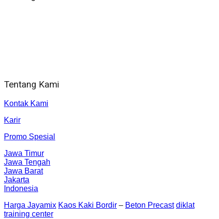
WA 081 804 1010 72 (24 Jam)
Jam Kerja Kantor : 08.00–17.00 WIB
Alamat kantor
Jl. Gorongan 6 199B Condong Catur Kec. Depok, Kabupaten
Sleman, Daerah Istimewa Yogyakarta 55281
Tentang Kami
Kontak Kami
Karir
Promo Spesial
Jawa Timur
Jawa Tengah
Jawa Barat
Jakarta
Indonesia
Harga Jayamix
Kaos Kaki Bordir
–
Beton Precast
diklat
training center