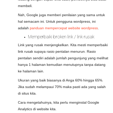
membeli.
Nah, Google juga memberi penilaian yang sama untuk
hal semacam ini. Untuk pengguna wordpress, ini
adalah
panduan mempercepat website wordpress
.
Memperbaiki broken link / link rusak
Link yang rusak menjengkelkan. Kita mesti memperbaiki
link rusak supaya rasio pentalan menurun. Rasio
pentalan sendiri adalah jumlah pengunjung yang melihat
hanya 1 halaman kemudian menutupnya tanpa datang
ke halaman lain.
Ukuran yang baik biasanya di Anga 60% hingga 65%.
Jika sudah melampaui 70% maka pasti ada yang salah
di situs kita.
Cara mengetahuinya, kita perlu menginstal Google
Analytics di website kita.