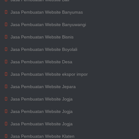
Jasa Pembuatan Website Banyumas
Jasa Pembuatan Website Banyuwangi
Jasa Pembuatan Website Bisnis
Jasa Pembuatan Website Boyolali
Jasa Pembuatan Website Desa
Jasa Pembuatan Website ekspor impor
Jasa Pembuatan Website Jepara
Jasa Pembuatan Website Jogja
Jasa Pembuatan Website Jogja
Jasa Pembuatan Website Jogja
Jasa Pembuatan Website Klaten