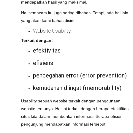
mendapatkan hasil yang maksimal.
Hal semacam itu juga sering dibahas. Tetapi, ada hal lain
yang akan kami bahas disini.
Website Usability.
Terkait dengan:
efektivitas
efisiensi
pencegahan error (error prevention)
kemudahan diingat (memorability)
Usability sebuah website terkait dengan penggunaan
website tentunya. Hal ini terkait dengan berapa efektifitas
situs kita dalam memberikan informasi. Berapa efisien
pengunjung mendapatkan informasi tersebut.