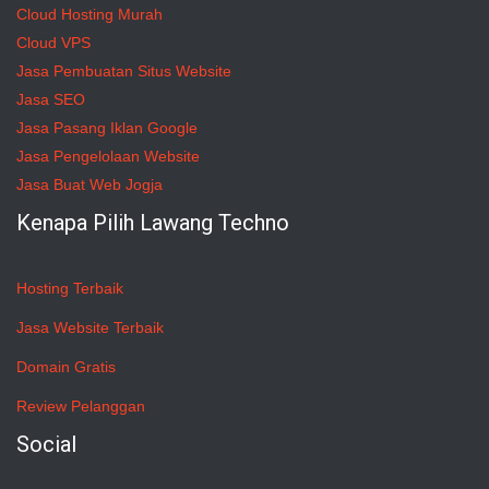
Cloud Hosting Murah
Cloud VPS
Jasa Pembuatan Situs Website
Jasa SEO
Jasa Pasang Iklan Google
Jasa Pengelolaan Website
Jasa Buat Web Jogja
Kenapa Pilih Lawang Techno
Hosting Terbaik
Jasa Website Terbaik
Domain Gratis
Review Pelanggan
Social