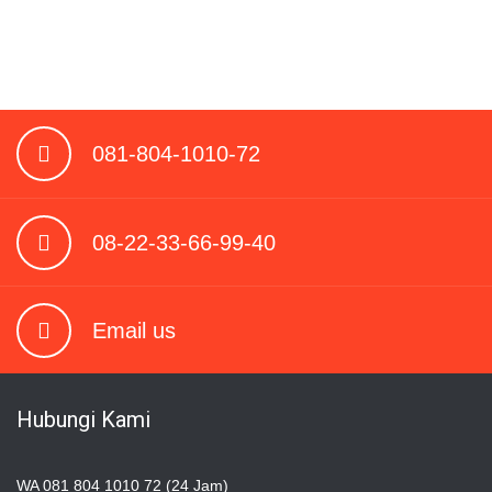
081-804-1010-72
08-22-33-66-99-40
Email us
Hubungi Kami
WA 081 804 1010 72 (24 Jam)