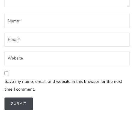
Save my name, email, and website in this browser for the next
time I comment.