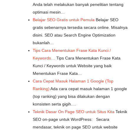
Anda telah melakukan banyak penelitian tentang
optimasi mesin…
Belajar SEO Gratis untuk Pemula
Belajar SEO
gratis sebenarnya tersedia secara online. Misalnya
disini. SEO atau Search Engine Optimization
bukanlah…
Tips Cara Menentukan Frase Kata Kunci /
Keywords…
Tips Cara Menentukan Frase Kata
Kunci / Keywords untuk Website yang baik
Menentukan Frase Kata…
Cara Cepat Masuk Halaman 1 Google (Top
Ranking)
Ada cara cepat masuk halaman 1 google
(top ranking) yang bisa dilakukan dengan
konsisten serta gigih.…
Teknik Dasar On Page SEO untuk Situs Kita
Teknik
SEO on-page untuk WordPress: Secara
mendasar, teknik on page SEO untuk website