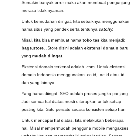
Semakin banyak error maka akan membuat pengunjung
merasa tidak nyaman.
Untuk kemudahan diingat, kita sebaiknya menggunakan
nama situs yang pendek serta tentunya
catchy.
Misal, kita bisa membuat nama
toko tas
kita menjadi:
bags.store
. .Store disini adalah
ekstensi domain
baru
yang
mudah diingat
.
Ekstensi domain terkenal adalah .com. Untuk ekstensi
domain Indonesia menggunakan .co.id, .ac.id atau .id
dan yang lainnya.
Yang harus diingat, SEO adalah proses jangka panjang.
Jadi semua hal diatas mesti diterapkan untuk setiap
posting kita. Satu persatu secara konsisten setiap hari.
Untuk mencapai hal diatas, kita melakukan beberapa
hal. Misal mempermudah pengguna mobile mengakses