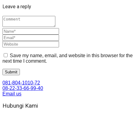
Leave a reply
Save my name, email, and website in this browser for the
next time I comment.
081-804-1010-72
08-22-33-66-99-40
Email us
Hubungi Kami
WA 081 804 1010 72 (24 Jam)
Jam Kerja Kantor : 08.00–17.00 WIB
Alamat kantor