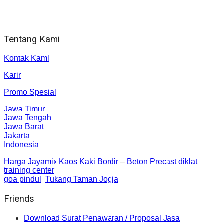
Jl. Gorongan 6 199B Condong Catur Kec. Depok, Kabupaten
Sleman, Daerah Istimewa Yogyakarta 55281
Tentang Kami
Kontak Kami
Karir
Promo Spesial
Jawa Timur
Jawa Tengah
Jawa Barat
Jakarta
Indonesia
Harga Jayamix
Kaos Kaki Bordir
–
Beton Precast
diklat
training center
goa pindul
Tukang Taman Jogja
Friends
Download Surat Penawaran / Proposal Jasa