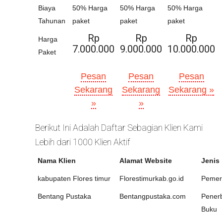
Biaya
50% Harga
50% Harga
50% Harga
Tahunan
paket
paket
paket
Rp
Rp
Rp
Harga
7.000.000
9.000.000
10.000.000
Paket
Pesan
Pesan
Pesan
Sekarang
Sekarang
Sekarang »
»
»
Berikut Ini Adalah Daftar Sebagian Klien Kami
Lebih dari 1000 Klien Aktif
Nama Klien
Alamat Website
Jenis
kabupaten Flores timur
Florestimurkab.go.id
Pemer
Bentang Pustaka
Bentangpustaka.com
Penerb
Buku