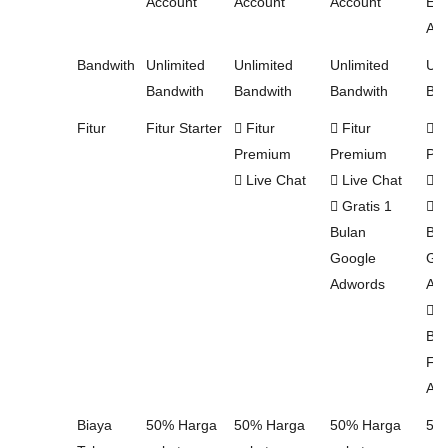
Account
Account
Account
Ema
Acc
Bandwith
Unlimited
Unlimited
Unlimited
Unl
Bandwith
Bandwith
Bandwith
Ban
Fitur
Fitur Starter
Fitur
Fitur
Fi
Premium
Premium
Pr
Live Chat
Live Chat
L
Gratis 1
Gr
Bulan
Bul
Google
Go
Adwords
Ad
Gr
Bul
Fa
Ad
Biaya
50% Harga
50% Harga
50% Harga
50