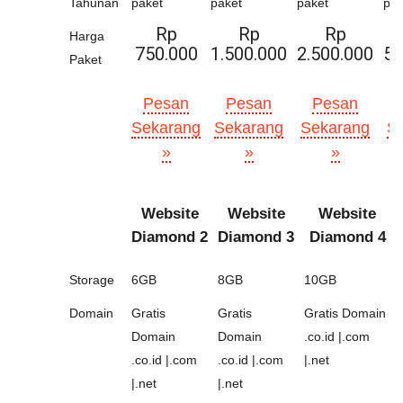
Tahunan
paket
paket
paket
pak
Rp
Rp
Rp
Harga
750.000
1.500.000
2.500.000
5.
Paket
Pesan
Pesan
Pesan
Sekarang
Sekarang
Sekarang
S
»
»
»
Website
Website
Website
Diamond 2
Diamond 3
Diamond 4
Storage
6GB
8GB
10GB
Domain
Gratis
Gratis
Gratis Domain
Domain
Domain
.co.id |.com
.co.id |.com
.co.id |.com
|.net
|.net
|.net