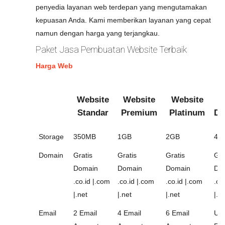
penyedia layanan web terdepan yang mengutamakan
kepuasan Anda. Kami memberikan layanan yang cepat
namun dengan harga yang terjangkau.
Paket Jasa Pembuatan Website Terbaik
Harga Web
Website
Website
Website
W
Standar
Premium
Platinum
Di
Storage
350MB
1GB
2GB
4G
Domain
Gratis
Gratis
Gratis
Gra
Domain
Domain
Domain
Do
.co.id |.com
.co.id |.com
.co.id |.com
.co
|.net
|.net
|.net
|.n
Email
2 Email
4 Email
6 Email
Unl