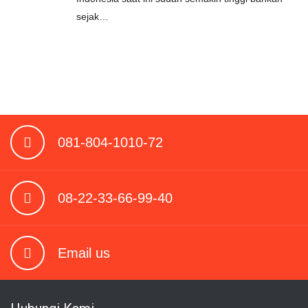
sejak…
081-804-1010-72
08-22-33-66-99-40
Email us