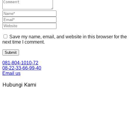
Save my name, email, and website in this browser for the
next time I comment.
081-804-1010-72
08-22-33-66-99-40
Email us
Hubungi Kami
WA 081 804 1010 72 (24 Jam)
Jam Kerja Kantor : 08.00–17.00 WIB
Alamat kantor
Jl. Gorongan 6 199B Condong Catur Kec. Depok, Kabupaten
Sleman, Daerah Istimewa Yogyakarta 55281