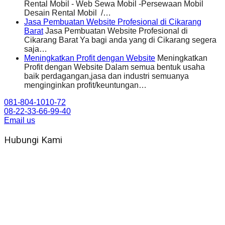
Rental Mobil - Web Sewa Mobil -Persewaan Mobil
Desain Rental Mobil /…
Jasa Pembuatan Website Profesional di Cikarang
Barat
Jasa Pembuatan Website Profesional di
Cikarang Barat Ya bagi anda yang di Cikarang segera
saja…
Meningkatkan Profit dengan Website
Meningkatkan
Profit dengan Website Dalam semua bentuk usaha
baik perdagangan,jasa dan industri semuanya
menginginkan profit/keuntungan…
081-804-1010-72
08-22-33-66-99-40
Email us
Hubungi Kami
WA 081 804 1010 72 (24 Jam)
Jam Kerja Kantor : 08.00–17.00 WIB
Alamat kantor
Jl. Gorongan 6 199B Condong Catur Kec. Depok, Kabupaten
Sleman, Daerah Istimewa Yogyakarta 55281