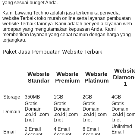
yang sesuai budget Anda.
Kami Lawang Techno adalah jasa terkemuka penyedia
website Terbaik toko murah online serta layanan pembuatan
website Terbaik lainnya. Kami adalah penyedia layanan web
terdepan yang mengutamakan kepuasan Anda. Kami
memberikan layanan yang cepat namun dengan harga yang
terjangkau.
Paket Jasa Pembuatan Website Terbaik
Websit
Website
Website
Website
Diamon
Standar
Premium
Platinum
1
Storage
350MB
1GB
2GB
4GB
Gratis
Gratis
Gratis
Gratis
Domain
Domain
Domain
Domain
Domain
.co.id |.com
.co.id |.com
.co.id |.com
.co.id |.co
|.net
|.net
|.net
|.net
Unlimited
2 Email
4 Email
6 Email
Email
Email
Account
Account
Account