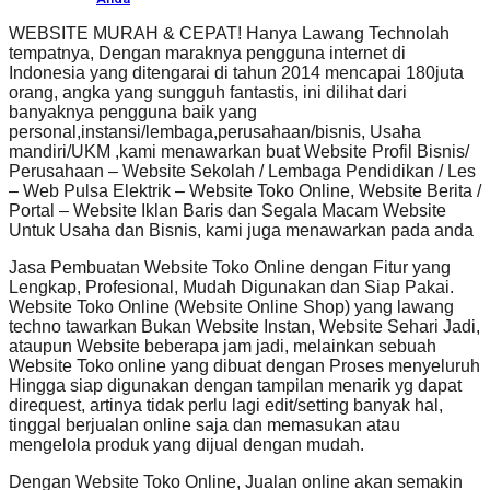
WEBSITE MURAH & CEPAT! Hanya Lawang Technolah
tempatnya, Dengan maraknya pengguna internet di
Indonesia yang ditengarai di tahun 2014 mencapai 180juta
orang, angka yang sungguh fantastis, ini dilihat dari
banyaknya pengguna baik yang
personal,instansi/lembaga,perusahaan/bisnis, Usaha
mandiri/UKM ,kami menawarkan buat Website Profil Bisnis/
Perusahaan – Website Sekolah / Lembaga Pendidikan / Les
– Web Pulsa Elektrik – Website Toko Online, Website Berita /
Portal – Website Iklan Baris dan Segala Macam Website
Untuk Usaha dan Bisnis, kami juga menawarkan pada anda
Jasa Pembuatan Website Toko Online dengan Fitur yang
Lengkap, Profesional, Mudah Digunakan dan Siap Pakai.
Website Toko Online (Website Online Shop) yang lawang
techno tawarkan Bukan Website Instan, Website Sehari Jadi,
ataupun Website beberapa jam jadi, melainkan sebuah
Website Toko online yang dibuat dengan Proses menyeluruh
Hingga siap digunakan dengan tampilan menarik yg dapat
direquest, artinya tidak perlu lagi edit/setting banyak hal,
tinggal berjualan online saja dan memasukan atau
mengelola produk yang dijual dengan mudah.
Dengan Website Toko Online, Jualan online akan semakin