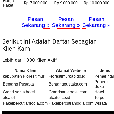
Harga
Rp 7.000.000
Rp 9.000.000
Rp 10.000.000
Paket
Pesan
Pesan
Pesan
Sekarang »
Sekarang »
Sekarang »
Berikut Ini Adalah Daftar Sebagian
Klien Kami
Lebih dari 1000 Klien Aktif
Nama Klien
Alamat Website
Jenis
kabupaten Flores timur
Florestimurkab.go.id
Pemerinta
Penerbit
Bentang Pustaka
Bentangpustaka.com
Buku
Grand sarila hotel
Grandsarilahotel.com
Hotel
alcatel
alcatel.co.id
Telpon
Pakejpercutianjogja.com
Pakejpercutianjogja.com
Wisata