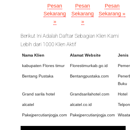
Pesan
Pesan
Pesan
Sekarang
Sekarang
Sekarang »
»
»
Berikut Ini Adalah Daftar Sebagian Klien Kami
Lebih dari 1000 Klien Aktif
Nama Klien
Alamat Website
Jenis
kabupaten Flores timur
Florestimurkab.go.id
Pemer
Bentang Pustaka
Bentangpustaka.com
Penerb
Buku
Grand sarila hotel
Grandsarilahotel.com
Hotel
alcatel
alcatel.co.id
Telpon
Pakejpercutianjogja.com
Pakejpercutianjogja.com
Wisat