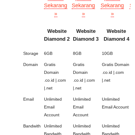
Sekarang
Sekarang
Sekarang
S
»
»
»
Website
Website
Website
Diamond 2
Diamond 3
Diamond 4
Storage
6GB
8GB
10GB
Domain
Gratis
Gratis
Gratis Domain
Domain
Domain
.co.id |.com
.co.id |.com
.co.id |.com
|.net
|.net
|.net
Email
Unlimited
Unlimited
Unlimited
Email
Email
Email Account
Account
Account
Bandwith
Unlimited
Unlimited
Unlimited
Bandwith
Bandwith
Bandwith