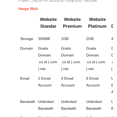
Paket Jasa Pembuatan Website Terbaik
Harga Web
Website
Website
Website
W
Standar
Premium
Platinum
Di
Storage
350MB
1GB
2GB
4G
Domain
Gratis
Gratis
Gratis
Gra
Domain
Domain
Domain
Do
.co.id |.com
.co.id |.com
.co.id |.com
.co
|.net
|.net
|.net
|.n
Email
2 Email
4 Email
6 Email
Unl
Account
Account
Account
Ema
Acc
Bandwith
Unlimited
Unlimited
Unlimited
Unl
Bandwith
Bandwith
Bandwith
Ban