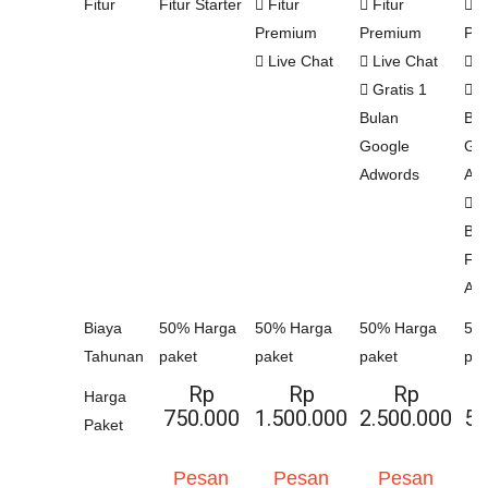
Fitur
Fitur Starter
Fitur
Fitur
Fi
Premium
Premium
Pr
Live Chat
Live Chat
L
Gratis 1
Gr
Bulan
Bul
Google
Go
Adwords
Ad
Gr
Bul
Fa
Ad
Biaya
50% Harga
50% Harga
50% Harga
50
Tahunan
paket
paket
paket
pak
Rp
Rp
Rp
Harga
750.000
1.500.000
2.500.000
5.
Paket
Pesan
Pesan
Pesan