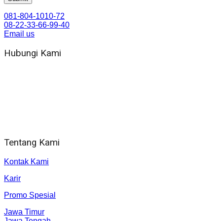
081-804-1010-72
08-22-33-66-99-40
Email us
Hubungi Kami
WA 081 804 1010 72 (24 Jam)
Jam Kerja Kantor : 08.00–17.00 WIB
Alamat kantor
Jl. Gorongan 6 199B Condong Catur Kec. Depok, Kabupaten
Sleman, Daerah Istimewa Yogyakarta 55281
Tentang Kami
Kontak Kami
Karir
Promo Spesial
Jawa Timur
Jawa Tengah