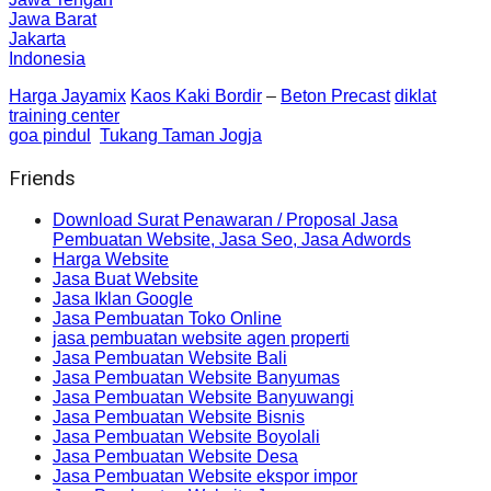
Jawa Barat
Jakarta
Indonesia
Harga Jayamix
Kaos Kaki Bordir
–
Beton Precast
diklat
training center
goa pindul
Tukang Taman Jogja
Friends
Download Surat Penawaran / Proposal Jasa
Pembuatan Website, Jasa Seo, Jasa Adwords
Harga Website
Jasa Buat Website
Jasa Iklan Google
Jasa Pembuatan Toko Online
jasa pembuatan website agen properti
Jasa Pembuatan Website Bali
Jasa Pembuatan Website Banyumas
Jasa Pembuatan Website Banyuwangi
Jasa Pembuatan Website Bisnis
Jasa Pembuatan Website Boyolali
Jasa Pembuatan Website Desa
Jasa Pembuatan Website ekspor impor