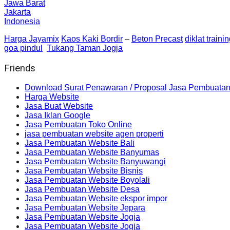
Jawa Barat
Jakarta
Indonesia
Harga Jayamix
Kaos Kaki Bordir
–
Beton Precast
diklat traini
goa pindul
Tukang Taman Jogja
Friends
Download Surat Penawaran / Proposal Jasa Pembuatan
Harga Website
Jasa Buat Website
Jasa Iklan Google
Jasa Pembuatan Toko Online
jasa pembuatan website agen properti
Jasa Pembuatan Website Bali
Jasa Pembuatan Website Banyumas
Jasa Pembuatan Website Banyuwangi
Jasa Pembuatan Website Bisnis
Jasa Pembuatan Website Boyolali
Jasa Pembuatan Website Desa
Jasa Pembuatan Website ekspor impor
Jasa Pembuatan Website Jepara
Jasa Pembuatan Website Jogja
Jasa Pembuatan Website Jogja