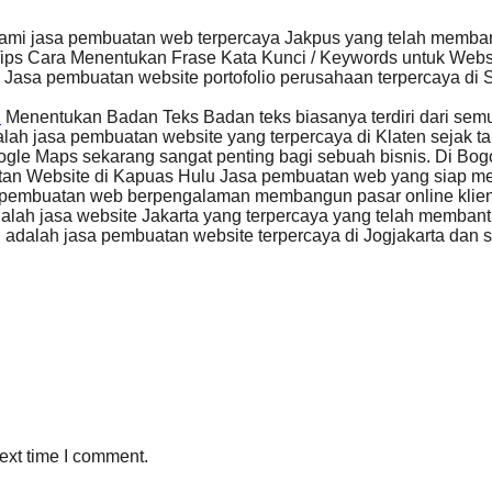
mi jasa pembuatan web terpercaya Jakpus yang telah memban
ips Cara Menentukan Frase Kata Kunci / Keywords untuk Web
Jasa pembuatan website portofolio perusahaan terpercaya di
…
Menentukan Badan Teks Badan teks biasanya terdiri dari sem
lah jasa pembuatan website yang terpercaya di Klaten sejak
gle Maps sekarang sangat penting bagi sebuah bisnis. Di Bogo
an Website di Kapuas Hulu Jasa pembuatan web yang siap m
pembuatan web berpengalaman membangun pasar online klie
alah jasa website Jakarta yang terpercaya yang telah memb
adalah jasa pembuatan website terpercaya di Jogjakarta dan s
ext time I comment.