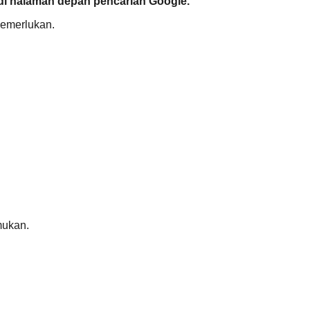
di halaman depan pencarian Google.
memerlukan.
mukan.