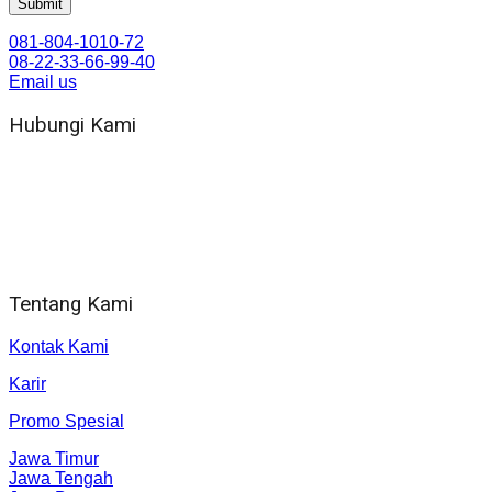
081-804-1010-72
08-22-33-66-99-40
Email us
Hubungi Kami
WA 081 804 1010 72 (24 Jam)
Jam Kerja Kantor : 08.00–17.00 WIB
Alamat kantor
Jl. Gorongan 6 199B Condong Catur Kec. Depok, Kabupaten 
Tentang Kami
Kontak Kami
Karir
Promo Spesial
Jawa Timur
Jawa Tengah