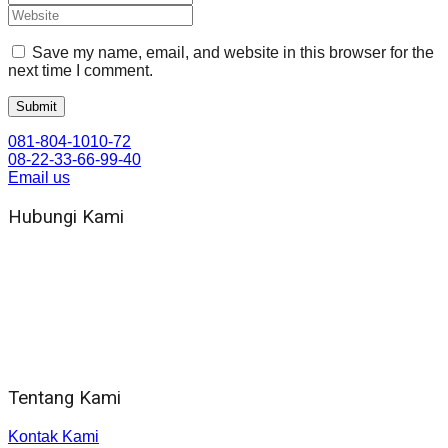
Save my name, email, and website in this browser for the
next time I comment.
081-804-1010-72
08-22-33-66-99-40
Email us
Hubungi Kami
WA 081 804 1010 72 (24 Jam)
Jam Kerja Kantor : 08.00–17.00 WIB
Alamat kantor
Jl. Gorongan 6 199B Condong Catur Kec. Depok, Kabupaten
Sleman, Daerah Istimewa Yogyakarta 55281
Tentang Kami
Kontak Kami