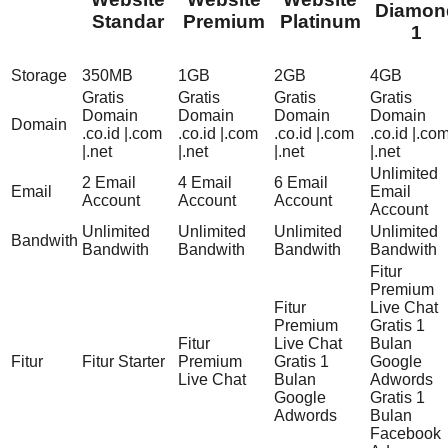
Diamon
Standar
Premium
Platinum
1
Storage
350MB
1GB
2GB
4GB
Gratis
Gratis
Gratis
Gratis
Domain
Domain
Domain
Domain
Domain
.co.id |.com
.co.id |.com
.co.id |.com
.co.id |.co
|.net
|.net
|.net
|.net
Unlimited
2 Email
4 Email
6 Email
Email
Email
Account
Account
Account
Account
Unlimited
Unlimited
Unlimited
Unlimited
Bandwith
Bandwith
Bandwith
Bandwith
Bandwith
Fitur
Premium
Fitur
Live Chat
Premium
Gratis 1
Fitur
Live Chat
Bulan
Fitur
Fitur Starter
Premium
Gratis 1
Google
Live Chat
Bulan
Adwords
Google
Gratis 1
Adwords
Bulan
Facebook