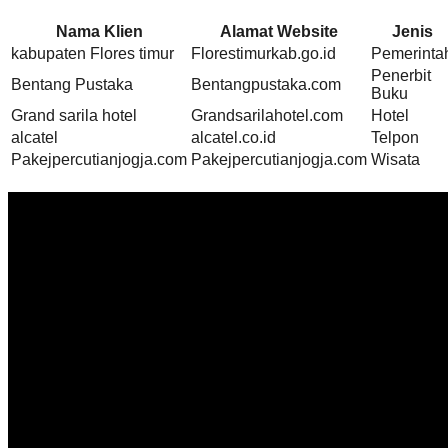
Nama Klien
Alamat Website
Jenis
kabupaten Flores timur
Florestimurkab.go.id
Pemerinta
Penerbit
Bentang Pustaka
Bentangpustaka.com
Buku
Grand sarila hotel
Grandsarilahotel.com
Hotel
alcatel
alcatel.co.id
Telpon
Pakejpercutianjogja.com
Pakejpercutianjogja.com
Wisata