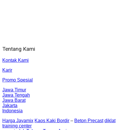
WA 081 804 1010 72 (24 Jam)
Jam Kerja Kantor : 08.00–17.00 WIB
Alamat kantor
Jl. Gorongan 6 199B Condong Catur Kec. Depok, Kabupaten
Sleman, Daerah Istimewa Yogyakarta 55281
Tentang Kami
Kontak Kami
Karir
Promo Spesial
Jawa Timur
Jawa Tengah
Jawa Barat
Jakarta
Indonesia
Harga Jayamix
Kaos Kaki Bordir
–
Beton Precast
diklat
training center