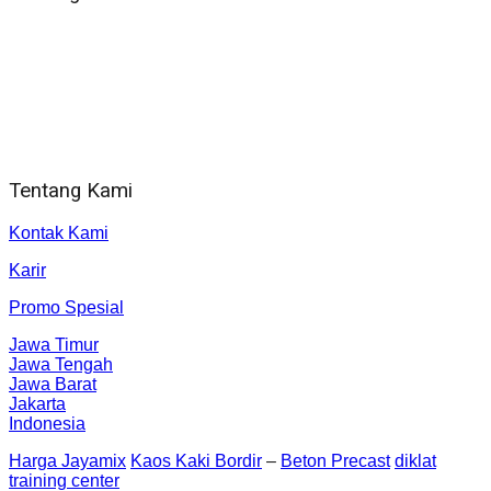
WA 081 804 1010 72 (24 Jam)
Jam Kerja Kantor : 08.00–17.00 WIB
Alamat kantor
Jl. Gorongan 6 199B Condong Catur Kec. Depok, Kabupaten
Sleman, Daerah Istimewa Yogyakarta 55281
Tentang Kami
Kontak Kami
Karir
Promo Spesial
Jawa Timur
Jawa Tengah
Jawa Barat
Jakarta
Indonesia
Harga Jayamix
Kaos Kaki Bordir
–
Beton Precast
diklat
training center