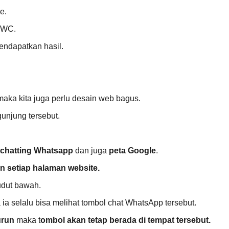
e.
t WC.
endapatkan hasil.
maka kita juga perlu desain web bagus.
unjung tersebut.
chatting Whatsapp
dan juga
peta Google
.
n setiap halaman website.
udut bawah.
a selalu bisa melihat tombol chat WhatsApp tersebut.
urun
maka t
ombol akan tetap berada di tempat tersebut.