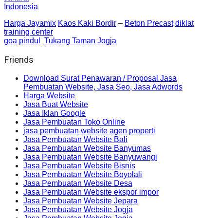
Indonesia
Harga Jayamix
Kaos Kaki Bordir
–
Beton Precast
diklat
training center
goa pindul
Tukang Taman Jogja
Friends
Download Surat Penawaran / Proposal Jasa
Pembuatan Website, Jasa Seo, Jasa Adwords
Harga Website
Jasa Buat Website
Jasa Iklan Google
Jasa Pembuatan Toko Online
jasa pembuatan website agen properti
Jasa Pembuatan Website Bali
Jasa Pembuatan Website Banyumas
Jasa Pembuatan Website Banyuwangi
Jasa Pembuatan Website Bisnis
Jasa Pembuatan Website Boyolali
Jasa Pembuatan Website Desa
Jasa Pembuatan Website ekspor impor
Jasa Pembuatan Website Jepara
Jasa Pembuatan Website Jogja