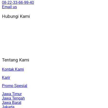
08-22-33-66-99-40
Email us
Hubungi Kami
WA 081 804 1010 72 (24 Jam)
Jam Kerja Kantor : 08.00–17.00 WIB
Alamat kantor
Jl. Gorongan 6 199B Condong Catur Kec. Depok, Kabupaten
Sleman, Daerah Istimewa Yogyakarta 55281
Tentang Kami
Kontak Kami
Karir
Promo Spesial
Jawa Timur
Jawa Tengah
Jawa Barat
Jakarta