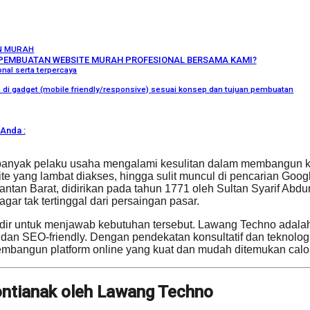
N MURAH
PEMBUATAN WEBSITE MURAH PROFESIONAL BERSAMA KAMI?
nal serta terpercaya
ka di gadget (mobile friendly/responsive) sesuai konsep dan tujuan pembuatan
Anda :
banyak pelaku usaha mengalami kesulitan dalam membangun ke
te yang lambat diakses, hingga sulit muncul di pencarian Googl
n Barat, didirikan pada tahun 1771 oleh Sultan Syarif Abdurr
ar tak tertinggal dari persaingan pasar.
ir untuk menjawab kebutuhan tersebut. Lawang Techno adalah p
dan SEO-friendly. Dengan pendekatan konsultatif dan teknolo
mbangun platform online yang kuat dan mudah ditemukan calo
ntianak oleh Lawang Techno