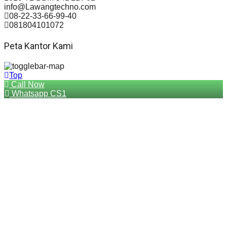
info@Lawangtechno.com
08-22-33-66-99-40
081804101072
Peta Kantor Kami
Top
Call Now
Whatsapp CS1