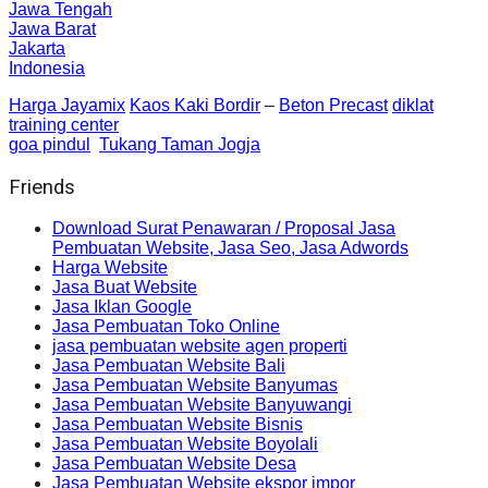
Jawa Tengah
Jawa Barat
Jakarta
Indonesia
Harga Jayamix
Kaos Kaki Bordir
–
Beton Precast
diklat
training center
goa pindul
Tukang Taman Jogja
Friends
Download Surat Penawaran / Proposal Jasa
Pembuatan Website, Jasa Seo, Jasa Adwords
Harga Website
Jasa Buat Website
Jasa Iklan Google
Jasa Pembuatan Toko Online
jasa pembuatan website agen properti
Jasa Pembuatan Website Bali
Jasa Pembuatan Website Banyumas
Jasa Pembuatan Website Banyuwangi
Jasa Pembuatan Website Bisnis
Jasa Pembuatan Website Boyolali
Jasa Pembuatan Website Desa
Jasa Pembuatan Website ekspor impor