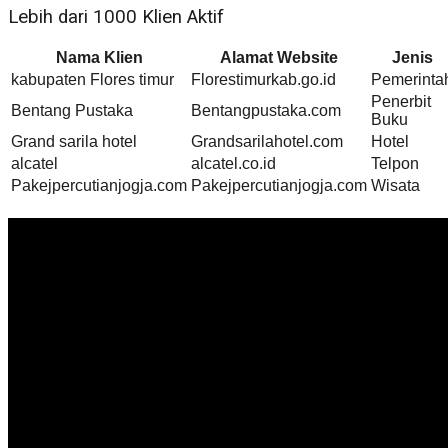
Lebih dari 1000 Klien Aktif
Nama Klien
Alamat Website
Jenis
kabupaten Flores timur
Florestimurkab.go.id
Pemerinta
Penerbit
Bentang Pustaka
Bentangpustaka.com
Buku
Grand sarila hotel
Grandsarilahotel.com
Hotel
alcatel
alcatel.co.id
Telpon
Pakejpercutianjogja.com
Pakejpercutianjogja.com
Wisata