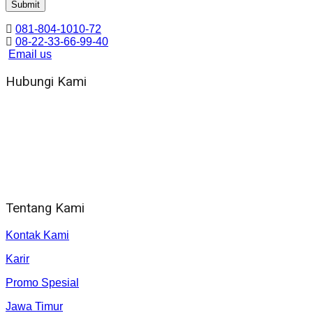
081-804-1010-72
08-22-33-66-99-40
Email us
Hubungi Kami
WA 081 804 1010 72 (24 Jam)
Jam Kerja Kantor : 08.00–17.00 WIB
Alamat kantor
Jl. Gorongan 6 199B Condong Catur Kec. Depok, Kabupaten
Sleman, Daerah Istimewa Yogyakarta 55281
Tentang Kami
Kontak Kami
Karir
Promo Spesial
Jawa Timur