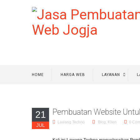
HOME
HARGA WEB
LAYANAN
L
Pembuatan Website Untu
21
Lawang Techno
Blog
,
Klien
0 Com
JUL
Kali ini Lawang Techno menyelesaikan Pemb