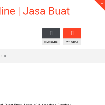
MEMBERS
WA CHAT
R
i, Pusat Epoxy Lantai (CV. Kreasindo Flooring)