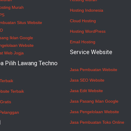
osting Murah
Hosting Indonesia
PS
Cloud Hosting
mbuatan Situs Website
EO
Hosting WordPress
sang Iklan Google
Email Hosting
ngelolaan Website
Service Website
at Web Jogja
a Pilih Lawang Techno
Jasa Pembuatan Website
Jasa SEO Website
Terbaik
Jasa Edit Website
bsite Terbaik
Jasa Pasang Iklan Google
Gratis
Jasa Pengelolaan Website
Pelanggan
l
Jasa Pembuatan Toko Online