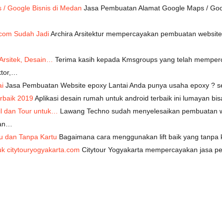
/ Google Bisnis di Medan
Jasa Pembuatan Alamat Google Maps / Goo
r.com Sudah Jadi
Archira Arsitektur mempercayakan pembuatan website
Arsitek, Desain…
Terima kasih kepada Kmsgroups yang telah memper
ktor,…
i
Jasa Pembuatan Website epoxy Lantai Anda punya usaha epoxy ? s
rbaik 2019
Aplikasi desain rumah untuk android terbaik ini lumayan b
l dan Tour untuk…
Lawang Techno sudah menyelesaikan pembuatan webs
dan…
u dan Tanpa Kartu
Bagaimana cara menggunakan lift baik yang tanpa k
k citytouryogyakarta.com
Citytour Yogyakarta mempercayakan jasa p