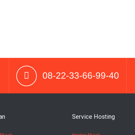
08-22-33-66-99-40
an
Service Hosting
 Murah
Hosting Murah