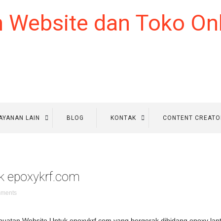
AYANAN LAIN
BLOG
KONTAK
CONTENT CREATO
k epoxykrf.com
ments
uatan Website Untuk epoxykrf.com yang bergerak dibidang epoxy lanta