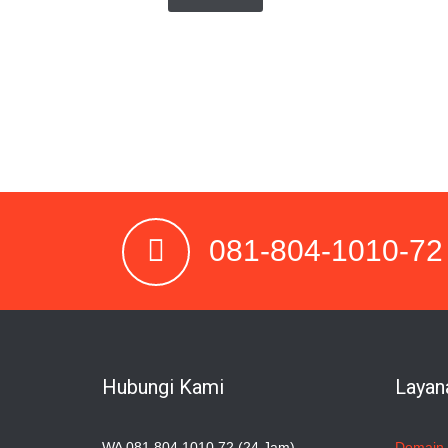
081-804-1010-72
Hubungi Kami
Layan
WA 081 804 1010 72 (24 Jam)
Domain