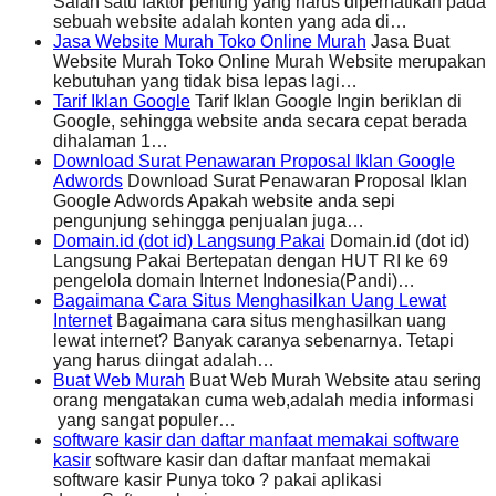
Salah satu faktor penting yang harus diperhatikan pada
sebuah website adalah konten yang ada di…
Jasa Website Murah Toko Online Murah
Jasa Buat
Website Murah Toko Online Murah Website merupakan
kebutuhan yang tidak bisa lepas lagi…
Tarif Iklan Google
Tarif Iklan Google Ingin beriklan di
Google, sehingga website anda secara cepat berada
dihalaman 1…
Download Surat Penawaran Proposal Iklan Google
Adwords
Download Surat Penawaran Proposal Iklan
Google Adwords Apakah website anda sepi
pengunjung sehingga penjualan juga…
Domain.id (dot id) Langsung Pakai
Domain.id (dot id)
Langsung Pakai Bertepatan dengan HUT RI ke 69
pengelola domain Internet Indonesia(Pandi)…
Bagaimana Cara Situs Menghasilkan Uang Lewat
Internet
Bagaimana cara situs menghasilkan uang
lewat internet? Banyak caranya sebenarnya. Tetapi
yang harus diingat adalah…
Buat Web Murah
Buat Web Murah Website atau sering
orang mengatakan cuma web,adalah media informasi
yang sangat populer…
software kasir dan daftar manfaat memakai software
kasir
software kasir dan daftar manfaat memakai
software kasir Punya toko ? pakai aplikasi