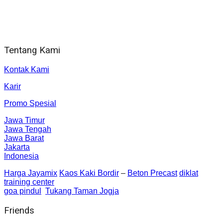
Alamat kantor
Jl. Gorongan 6 199B Condong Catur Kec. Depok, Kabupaten
Sleman, Daerah Istimewa Yogyakarta 55281
Tentang Kami
Kontak Kami
Karir
Promo Spesial
Jawa Timur
Jawa Tengah
Jawa Barat
Jakarta
Indonesia
Harga Jayamix
Kaos Kaki Bordir
–
Beton Precast
diklat
training center
goa pindul
Tukang Taman Jogja
Friends