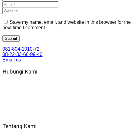
Save my name, email, and website in this browser for the
next time I comment.
081-804-1010-72
08-22-33-66-99-40
Email us
Hubungi Kami
WA 081 804 1010 72 (24 Jam)
Jam Kerja Kantor : 08.00–17.00 WIB
Alamat kantor
Jl. Gorongan 6 199B Condong Catur Kec. Depok, Kabupaten
Sleman, Daerah Istimewa Yogyakarta 55281
Tentang Kami