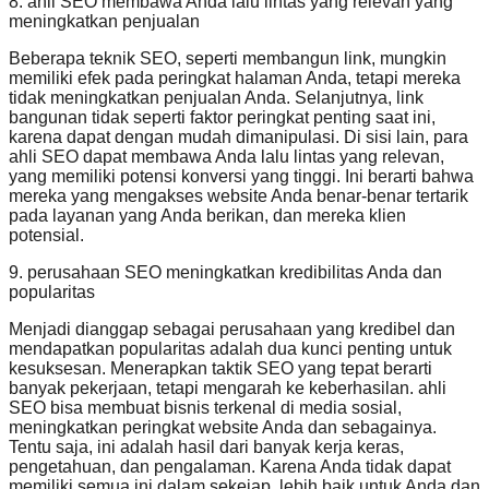
8. ahli SEO membawa Anda lalu lintas yang relevan yang
meningkatkan penjualan
Beberapa teknik SEO, seperti membangun link, mungkin
memiliki efek pada peringkat halaman Anda, tetapi mereka
tidak meningkatkan penjualan Anda. Selanjutnya, link
bangunan tidak seperti faktor peringkat penting saat ini,
karena dapat dengan mudah dimanipulasi. Di sisi lain, para
ahli SEO dapat membawa Anda lalu lintas yang relevan,
yang memiliki potensi konversi yang tinggi. Ini berarti bahwa
mereka yang mengakses website Anda benar-benar tertarik
pada layanan yang Anda berikan, dan mereka klien
potensial.
9. perusahaan SEO meningkatkan kredibilitas Anda dan
popularitas
Menjadi dianggap sebagai perusahaan yang kredibel dan
mendapatkan popularitas adalah dua kunci penting untuk
kesuksesan. Menerapkan taktik SEO yang tepat berarti
banyak pekerjaan, tetapi mengarah ke keberhasilan. ahli
SEO bisa membuat bisnis terkenal di media sosial,
meningkatkan peringkat website Anda dan sebagainya.
Tentu saja, ini adalah hasil dari banyak kerja keras,
pengetahuan, dan pengalaman. Karena Anda tidak dapat
memiliki semua ini dalam sekejap, lebih baik untuk Anda dan