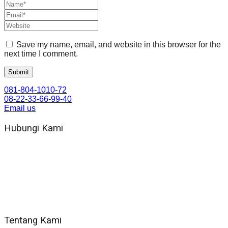
Save my name, email, and website in this browser for the
next time I comment.
081-804-1010-72
08-22-33-66-99-40
Email us
Hubungi Kami
WA 081 804 1010 72 (24 Jam)
Jam Kerja Kantor : 08.00–17.00 WIB
Alamat kantor
Jl. Gorongan 6 199B Condong Catur Kec. Depok, Kabupaten
Sleman, Daerah Istimewa Yogyakarta 55281
Tentang Kami