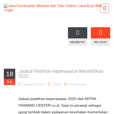
MEMBERS
WA CHAT
Jadwal Pelatihan Keperawatan Bersertifikasi
18
2020
JUL
Lawang Techno
Client
0 Comments
Jadwal pelatihan keperawatan 2020 oleh MITRA
TRAINING CENTER.co.id. Saat ini perawat sebagai
ujung tombak dalam pelayanan kesehatan memerlukan