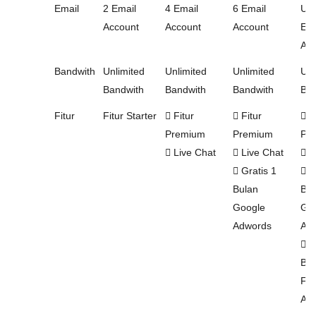
Email
2 Email
4 Email
6 Email
Unl
Account
Account
Account
Ema
Acc
Bandwith
Unlimited
Unlimited
Unlimited
Unl
Bandwith
Bandwith
Bandwith
Ban
Fitur
Fitur Starter
Fitur
Fitur
Fi
Premium
Premium
Pr
Live Chat
Live Chat
L
Gratis 1
Gr
Bulan
Bul
Google
Go
Adwords
Ad
Gr
Bul
Fa
Ad