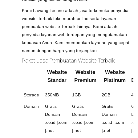
Kami Lawang Techno adalah jasa terkemuka penyedia
website Terbaik toko murah online serta layanan
pembuatan website Terbaik lainnya. Kami adalah
penyedia layanan web terdepan yang mengutamakan
kepuasan Anda. Kami memberikan layanan yang cepat
namun dengan harga yang terjangkau.
Paket Jasa Pembuatan Website Terbaik
Website
Website
Website
W
Standar
Premium
Platinum
Di
Storage
350MB
1GB
2GB
4G
Domain
Gratis
Gratis
Gratis
Gra
Domain
Domain
Domain
Do
.co.id |.com
.co.id |.com
.co.id |.com
.co
|.net
|.net
|.net
|.n