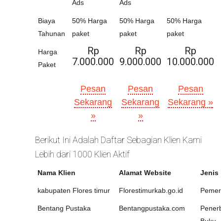
Ads
Ads
Biaya
50% Harga
50% Harga
50% Harga
Tahunan
paket
paket
paket
Rp
Rp
Rp
Harga
7.000.000
9.000.000
10.000.000
Paket
Pesan
Pesan
Pesan
Sekarang
Sekarang
Sekarang »
»
»
Berikut Ini Adalah Daftar Sebagian Klien Kami
Lebih dari 1000 Klien Aktif
Nama Klien
Alamat Website
Jenis
kabupaten Flores timur
Florestimurkab.go.id
Pemer
Bentang Pustaka
Bentangpustaka.com
Penerb