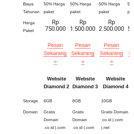
Biaya
50% Harga
50% Harga
50% Harga
50
Tahunan
paket
paket
paket
pak
Rp
Rp
Rp
Harga
750.000
1.500.000
2.500.000
5.
Paket
Pesan
Pesan
Pesan
Sekarang
Sekarang
Sekarang
S
»
»
»
Website
Website
Website
Diamond 2
Diamond 3
Diamond 4
Storage
6GB
8GB
10GB
Domain
Gratis
Gratis
Gratis Domain
Domain
Domain
.co.id |.com
.co.id |.com
.co.id |.com
|.net