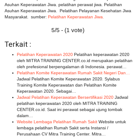
Asuhan Keperawatan Jiwa. pelatihan perawat jiwa. Pelatihan
Asuhan Keperawatan Jiwa. Pelatihan Pelayanan Kesehatan Jiwa
Masyarakat. sumber:
Pelatihan Keperawatan Jiwa.
5/5 - (1 vote)
Terkait :
Pelatihan Keperawatan 2020
Pelatihan keperawatan 2020
oleh MITRA TRAINING CENTER.co.id merupakan pelatihan
oleh prefesional berpengalaman di Indonesia. perawat…
Pelatihan Komite Keperawatan Rumah Sakit Negeri Dan…
Jadwal Pelatihan Komite Keperawatan 2020. Sylabus
Training Komite Keperawatan dan Pelatihan Komite
Keperawatan 2020. Sebagai…
Jadwal Pelatihan Keperawatan Bersertifikasi 2020
Jadwal
pelatihan keperawatan 2020 oleh MITRA TRAINING
CENTER.co.id. Saat ini perawat sebagai ujung tombak
dalam…
Website Lembaga Pelatihan Rumah Sakit
Website untuk
lembaga pelatihan Rumah Sakit serta Instansi /
Perusahaan CV Mitra Training Center. Mitra…