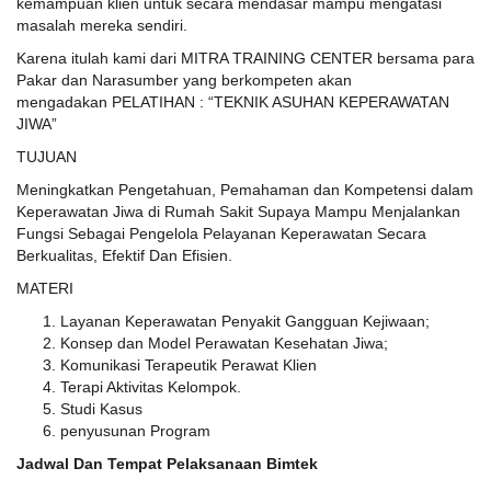
kemampuan klien untuk secara mendasar mampu mengatasi
masalah mereka sendiri.
Karena itulah kami dari MITRA TRAINING CENTER bersama para
Pakar dan Narasumber yang berkompeten akan
mengadakan PELATIHAN : “TEKNIK ASUHAN KEPERAWATAN
JIWA”
TUJUAN
Meningkatkan Pengetahuan, Pemahaman dan Kompetensi dalam
Keperawatan Jiwa di Rumah Sakit Supaya Mampu Menjalankan
Fungsi Sebagai Pengelola Pelayanan Keperawatan Secara
Berkualitas, Efektif Dan Efisien.
MATERI
Layanan Keperawatan Penyakit Gangguan Kejiwaan;
Konsep dan Model Perawatan Kesehatan Jiwa;
Komunikasi Terapeutik Perawat Klien
Terapi Aktivitas Kelompok.
Studi Kasus
penyusunan Program
Jadwal Dan Tempat Pelaksanaan Bimtek