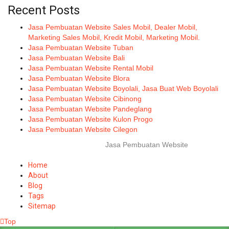
Recent Posts
Jasa Pembuatan Website Sales Mobil, Dealer Mobil,
Marketing Sales Mobil, Kredit Mobil, Marketing Mobil.
Jasa Pembuatan Website Tuban
Jasa Pembuatan Website Bali
Jasa Pembuatan Website Rental Mobil
Jasa Pembuatan Website Blora
Jasa Pembuatan Website Boyolali, Jasa Buat Web Boyolali
Jasa Pembuatan Website Cibinong
Jasa Pembuatan Website Pandeglang
Jasa Pembuatan Website Kulon Progo
Jasa Pembuatan Website Cilegon
© 2025-2045 Lawang Techno
Jasa Pembuatan Website
. All rights
reserved.
Home
About
Blog
Tags
Sitemap
Top