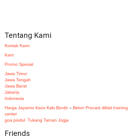
Alamat kantor
Jl. Gorongan 6 199B Condong Catur Kec. Depok, Kabupaten
Sleman, Daerah Istimewa Yogyakarta 55281
Tentang Kami
Kontak Kami
Karir
Promo Spesial
Jawa Timur
Jawa Tengah
Jawa Barat
Jakarta
Indonesia
Harga Jayamix
Kaos Kaki Bordir
–
Beton Precast
diklat training
center
goa pindul
Tukang Taman Jogja
Friends