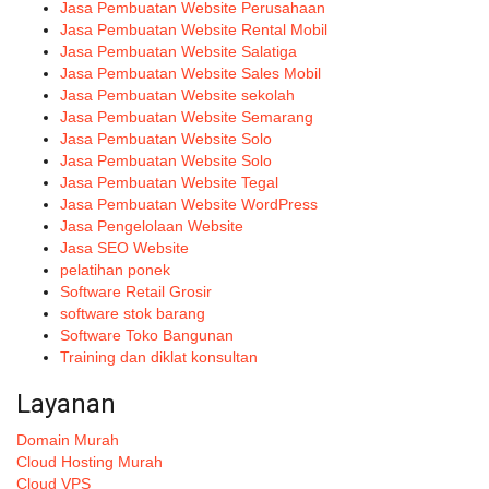
Jasa Pembuatan Website Perusahaan
Jasa Pembuatan Website Rental Mobil
Jasa Pembuatan Website Salatiga
Jasa Pembuatan Website Sales Mobil
Jasa Pembuatan Website sekolah
Jasa Pembuatan Website Semarang
Jasa Pembuatan Website Solo
Jasa Pembuatan Website Solo
Jasa Pembuatan Website Tegal
Jasa Pembuatan Website WordPress
Jasa Pengelolaan Website
Jasa SEO Website
pelatihan ponek
Software Retail Grosir
software stok barang
Software Toko Bangunan
Training dan diklat konsultan
Layanan
Domain Murah
Cloud Hosting Murah
Cloud VPS