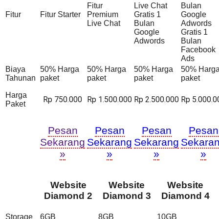
Fitur
Live Chat
Bulan
Fitur
Fitur Starter
Premium
Gratis 1
Google
Live Chat
Bulan
Adwords
Google
Gratis 1
Adwords
Bulan
Facebook
Ads
Biaya
50% Harga
50% Harga
50% Harga
50% Harg
Tahunan
paket
paket
paket
paket
Harga
Rp 750.000
Rp 1.500.000
Rp 2.500.000
Rp 5.000.0
Paket
Pesan
Pesan
Pesan
Pesan
Sekarang
Sekarang
Sekarang
Sekara
»
»
»
»
Website
Website
Website
Diamond 2
Diamond 3
Diamond 4
Storage
6GB
8GB
10GB