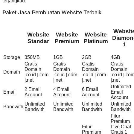
terjangkau.
Paket Jasa Pembuatan Website Terbaik
Websit
Website
Website
Website
Diamon
Standar
Premium
Platinum
1
Storage
350MB
1GB
2GB
4GB
Gratis
Gratis
Gratis
Gratis
Domain
Domain
Domain
Domain
Domain
.co.id |.com
.co.id |.com
.co.id |.com
.co.id |.co
|.net
|.net
|.net
|.net
Unlimited
2 Email
4 Email
6 Email
Email
Email
Account
Account
Account
Account
Unlimited
Unlimited
Unlimited
Unlimited
Bandwith
Bandwith
Bandwith
Bandwith
Bandwith
Fitur
Premium
Fitur
Live Chat
Premium
Gratis 1