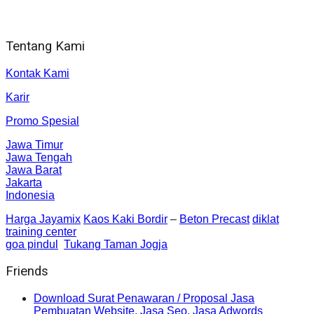
Jl. Gorongan 6 199B Condong Catur Kec. Depok, Kabupaten
Sleman, Daerah Istimewa Yogyakarta 55281
Tentang Kami
Kontak Kami
Karir
Promo Spesial
Jawa Timur
Jawa Tengah
Jawa Barat
Jakarta
Indonesia
Harga Jayamix
Kaos Kaki Bordir
–
Beton Precast
diklat
training center
goa pindul
Tukang Taman Jogja
Friends
Download Surat Penawaran / Proposal Jasa
Pembuatan Website, Jasa Seo, Jasa Adwords