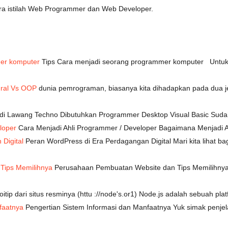
ara istilah Web Programmer dan Web Developer.
mer komputer
Tips Cara menjadi seorang programmer komputer Untuk 
ral Vs OOP
dunia pemrograman, biasanya kita dihadapkan pada dua j
r di Lawang Techno Dibutuhkan Programmer Desktop Visual Basic S
loper
Cara Menjadi Ahli Programmer / Developer Bagaimana Menjadi A
Digital
Peran WordPress di Era Perdagangan Digital Mari kita liha
Tips Memilihnya
Perusahaan Pembuatan Website dan Tips Memilihny
loitip dari situs resminya (httu ://node's.or1) Node.js adalah sebuah p
faatnya
Pengertian Sistem Informasi dan Manfaatnya Yuk simak penjela