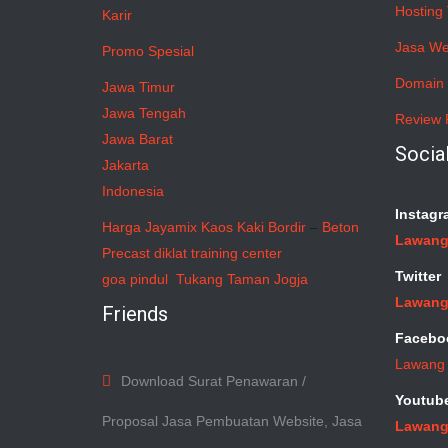
Hosting 
Karir
Jasa We
Promo Spesial
Domain 
Jawa Timur
Jawa Tengah
Review 
Jawa Barat
Socia
Jakarta
Indonesia
Instagr
Harga Jayamix
Kaos Kaki Bordir
–
Beton
Lawang
Precast
diklat training center
Twitter
goa pindul
Tukang Taman Jogja
Lawang
Friends
Facebo
Lawang
Download Surat Penawaran /
Youtub
Proposal Jasa Pembuatan Website, Jasa
Lawang