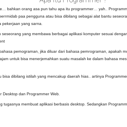
ime… bahkan orang asa pun tahu apa itu programmer… yah.. Programm
errmidab paa pengguna atau bisa dibilang sebagai alat bantu seseo
na pekerjaan yang sarna.
ah seseorang yang membawa berbagai aplikasi komputer sesuai denga
ent
bahasa pemograman, jika diluar dari bahasa pemrograman, apakah mu
 tajam untuk bisa menerjemahkan suatu masalah ke dalam bahasa mes
isa dibilang istilah yang mencakup daerah hias.. artinya Programmer, b
mer Desktop dan Programmer Web.
g tugasnya membuat aplikasi berbasis desktop. Sedangkan Program