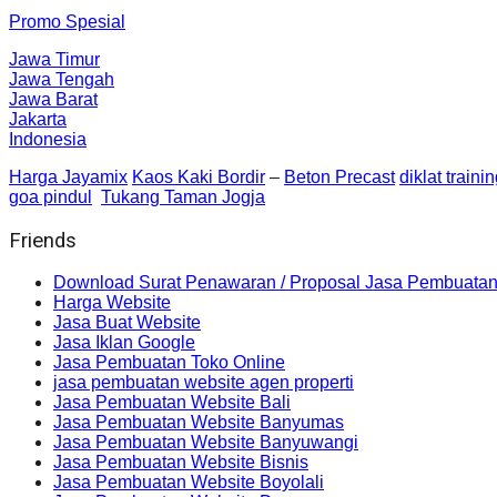
Promo Spesial
Jawa Timur
Jawa Tengah
Jawa Barat
Jakarta
Indonesia
Harga Jayamix
Kaos Kaki Bordir
–
Beton Precast
diklat traini
goa pindul
Tukang Taman Jogja
Friends
Download Surat Penawaran / Proposal Jasa Pembuatan
Harga Website
Jasa Buat Website
Jasa Iklan Google
Jasa Pembuatan Toko Online
jasa pembuatan website agen properti
Jasa Pembuatan Website Bali
Jasa Pembuatan Website Banyumas
Jasa Pembuatan Website Banyuwangi
Jasa Pembuatan Website Bisnis
Jasa Pembuatan Website Boyolali