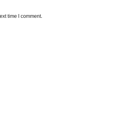
ext time I comment.
Sleman, Daerah Istimewa Yogyakarta 55281