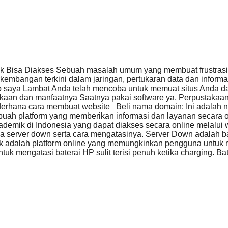
 Bisa Diakses Sebuah masalah umum yang membuat frustrasi 
rkembangan terkini dalam jaringan, pertukaran data dan infor
 saya Lambat Anda telah mencoba untuk memuat situs Anda 
akaan dan manfaatnya Saatnya pakai software ya, Perpustakaa
erhana cara membuat website Beli nama domain: Ini adalah 
uah platform yang memberikan informasi dan layanan secara on
ademik di Indonesia yang dapat diakses secara online melalui
server down serta cara mengatasinya. Server Down adalah ba
ook adalah platform online yang memungkinkan pengguna un
ntuk mengatasi baterai HP sulit terisi penuh ketika charging. B