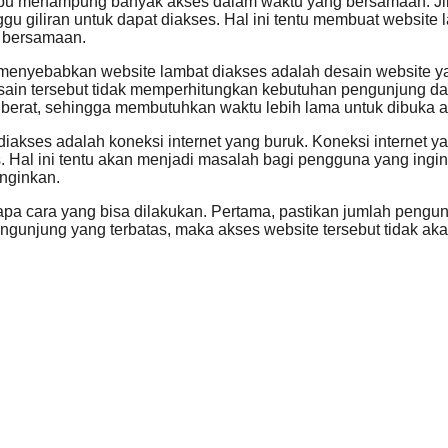
k mampu menampung banyak akses dalam waktu yang bersamaan. 
u giliran untuk dapat diakses. Hal ini tentu membuat website
a bersamaan.
 menyebabkan website lambat diakses adalah desain website yan
sain tersebut tidak memperhitungkan kebutuhan pengunjung da
u berat, sehingga membutuhkan waktu lebih lama untuk dibuka a
 diakses adalah koneksi internet yang buruk. Koneksi internet
 Hal ini tentu akan menjadi masalah bagi pengguna yang ingi
nginkan.
pa cara yang bisa dilakukan. Pertama, pastikan jumlah pengun
gunjung yang terbatas, maka akses website tersebut tidak akan