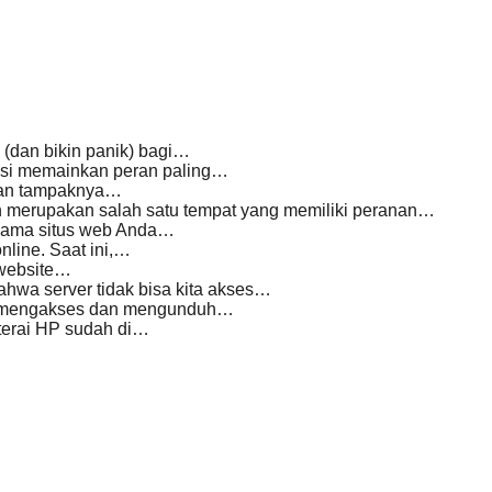
(dan bikin panik) bagi…
masi memainkan peran paling…
dan tampaknya…
n merupakan salah satu tempat yang memiliki peranan…
nama situs web Anda…
line. Saat ini,…
 website…
hwa server tidak bisa kita akses…
tuk mengakses dan mengunduh…
aterai HP sudah di…