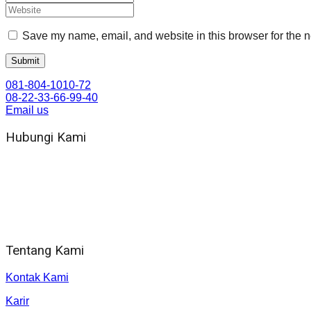
Save my name, email, and website in this browser for the n
081-804-1010-72
08-22-33-66-99-40
Email us
Hubungi Kami
WA 081 804 1010 72 (24 Jam)
Jam Kerja Kantor : 08.00–17.00 WIB
Alamat kantor
Jl. Gorongan 6 199B Condong Catur Kec. Depok, Kabupaten 
Tentang Kami
Kontak Kami
Karir