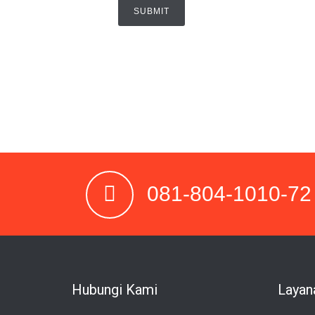
081-804-1010-72
Hubungi Kami
Layan