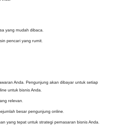
asa yang mudah dibaca.
in pencari yang rumit.
waran Anda. Pengunjung akan dibayar untuk setiap
ine untuk bisnis Anda.
ang relevan.
ejumlah besar pengunjung online.
 yang tepat untuk strategi pemasaran bisnis Anda.