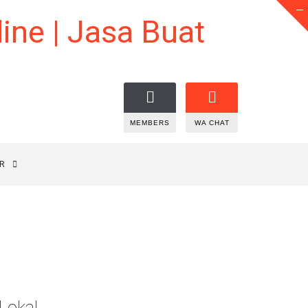
MEMBERS
WA CHAT
R
Lokal