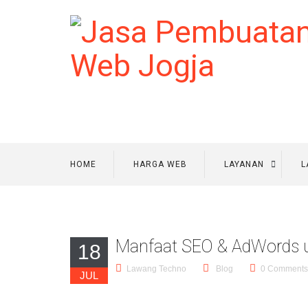
HOME
HARGA WEB
LAYANAN
L
Manfaat SEO & AdWords u
18
Lawang Techno
Blog
0 Comments
JUL