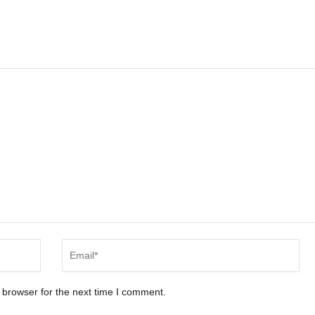
 browser for the next time I comment.