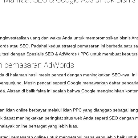
ginvestasikan uang dan waktu Anda untuk mempromosikan bisnis A
Words atau SEO. Padahal kedua strategi pemasaran ini berbeda satu sam
tasi dengan Spesialis SEO & AdWords / PPC untuk membuat keputusan
an pemasaran AdWords
da di halaman hasil mesin pencari dengan meningkatkan SEO-nya. Ini 
engunjung. Mesin pencari seperti Google menawarkan daftar pencarian
nda. Alasan di balik fakta ini adalah bahwa Google menginginkan konte
kan iklan online berbayar melalui iklan PPC yang dianggap sebagai la
idak dapat meningkatkan peringkat situs web Anda seperti SEO denga
yak online bertarget yang lebih luas.
tegi pemasaran online untuk mengetahui mana yang lebih baik untuk