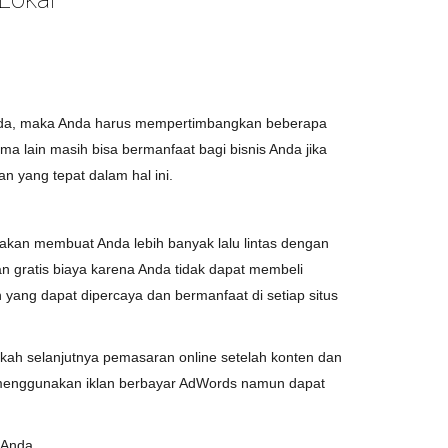
nda, maka Anda harus mempertimbangkan beberapa
a lain masih bisa bermanfaat bagi bisnis Anda jika
 yang tepat dalam hal ini.
akan membuat Anda lebih banyak lalu lintas dengan
 gratis biaya karena Anda tidak dapat membeli
n yang dapat dipercaya dan bermanfaat di setiap situs
ngkah selanjutnya pemasaran online setelah konten dan
n menggunakan iklan berbayar AdWords namun dapat
 Anda.