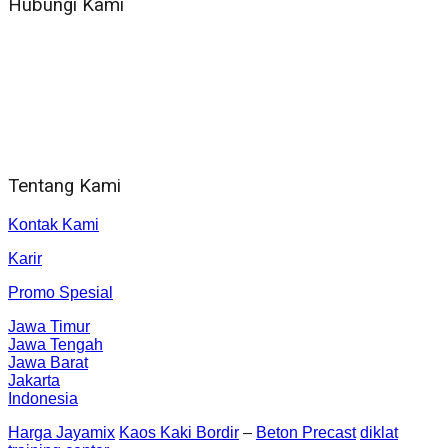
Hubungi Kami
WA 081 804 1010 72 (24 Jam)
Jam Kerja Kantor : 08.00–17.00 WIB
Alamat kantor
Jl. Gorongan 6 199B Condong Catur Kec. Depok, Kabupaten
Sleman, Daerah Istimewa Yogyakarta 55281
Tentang Kami
Kontak Kami
Karir
Promo Spesial
Jawa Timur
Jawa Tengah
Jawa Barat
Jakarta
Indonesia
Harga Jayamix
Kaos Kaki Bordir
–
Beton Precast
diklat