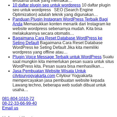
terutama untuk yang memakai…
10 daftar plugin seo untuk wordpress
10 daftar plugin
seo untuk wordpress SEO (Search Engine
Optimization) adalah teknik yang digunakan…
Panduan Plugin Instagram WordPress Terbaik Bagi
Anda
Memasukkan konten menarik dari Instagram ke
website wordpress sebenarnya mudah. Kita bisa
melakukannya secara otomatis…
Bagaimana Cara Reset Database WordPress ke
Seting Default
Bagaimana Cara Reset Database
WordPress ke Seting Default Jika kita memiliki
wordpress yang offline atau…
Plugin Voice Message Terbaik untuk WordPress
Suatu
saat mungkin kita memerlukan pesan suara untuk situs
WordPress kita. Pesan suara bisa menhasilkan…
Jasa Pembuatan Website Wisata Untuk
citytouryogyakarta.com
Citytour Yogyakarta
mempercayakan jasa pembuatan website kepada
Lawang techno, beberapa web sudah dibuat untuk
usaha…
081-804-1010-72
08-22-33-66-99-40
Email us