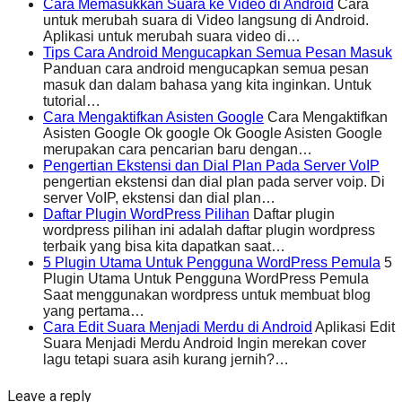
Cara Memasukkan Suara ke Video di Android
Cara
untuk merubah suara di Video langsung di Android.
Aplikasi untuk merubah suara video di…
Tips Cara Android Mengucapkan Semua Pesan Masuk
Panduan cara android mengucapkan semua pesan
masuk dan dalam bahasa yang kita inginkan. Untuk
tutorial…
Cara Mengaktifkan Asisten Google
Cara Mengaktifkan
Asisten Google Ok google Ok Google Asisten Google
merupakan cara pencarian baru dengan…
Pengertian Ekstensi dan Dial Plan Pada Server VoIP
pengertian ekstensi dan dial plan pada server voip. Di
server VoIP, ekstensi dan dial plan…
Daftar Plugin WordPress Pilihan
Daftar plugin
wordpress pilihan ini adalah daftar plugin wordpress
terbaik yang bisa kita dapatkan saat…
5 Plugin Utama Untuk Pengguna WordPress Pemula
5
Plugin Utama Untuk Pengguna WordPress Pemula
Saat menggunakan wordpress untuk membuat blog
yang pertama…
Cara Edit Suara Menjadi Merdu di Android
Aplikasi Edit
Suara Menjadi Merdu Android Ingin merekan cover
lagu tetapi suara asih kurang jernih?…
Leave a reply