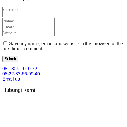
Save my name, email, and website in this browser for the
next time I comment.
081-804-1010-72
08-22-33-66-99-40
Email us
Hubungi Kami
WA 081 804 1010 72 (24 Jam)
Jam Kerja Kantor : 08.00–17.00 WIB
Alamat kantor
Jl. Gorongan 6 199B Condong Catur Kec. Depok, Kabupaten